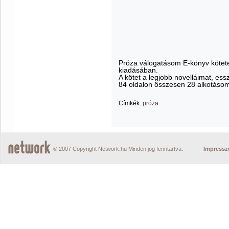
Próza válogatásom E-könyv kötete
kiadásában.
A kötet a legjobb novelláimat, es
84 oldalon összesen 28 alkotásom
Címkék:
próza
© 2007 Copyright Network.hu Minden jog fenntartva.
Impress