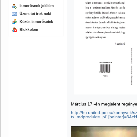
Ismerősnek jelölöm
Üzenetet írok neki
Közös ismerőseink
Blokkolom
Március 17.-én megjelent regényem
http://hu.united-pc.eu/koenyvek/sz
tx_mdprodukte_pi1[pointer]=3