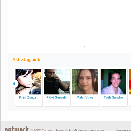
Aktív
tagjaink
Krén Zsuzsi
Pályi Gergely
Mályi Virág
Tóth Sándor
© 2007 Copyright Network.hu Minden jog fenntartva.
Impress