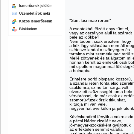
Ismerősnek jelölöm
Üzenetet írok neki
"Sunt lacrimae rerum"
Közös ismerőseink
A csontokból főzött enyv tűnt el,
Blokkolom
vagy az osztályon aluli fa száradt
bele az időkbe?
Nem tudom, csak éreztem, hogy
a fiók lágy siklásában nem áll meg
szétesve landol a szőnyegen és
tartalma mint szemétkupac terül s
Mellé zöttyenek és találgatom mi 
honnan került az emlékek ósdi bol
mit cipeltem magammal fölöslegk
a holnapba.
Érintésre porló pitypang koszorú,
a szandai réten fonta első szere
csuklómra, színe tán sárga volt,
elvesztett szüzességét fonta bele
vérvörössel, de már csak az erdős
szomorú-füzek őrzik titkunkat,
ki tudja mi van vele,
negyvenhat éve külön járjuk utunk
Kávéskanálról fénylik a vakrozsda
a pécsi Nádor cizellált neve,
jó-magyar-szokásként gyűjtöttük
az értéktelen semmit valaha
a séfnek okozva gondot és hiányt