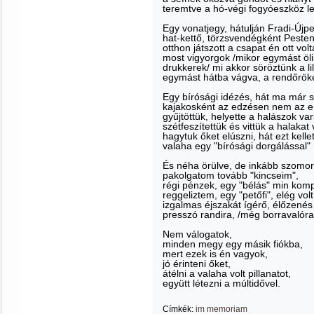
teremtve a hó-végi fogyóeszköz le
Egy vonatjegy, hátulján Fradi-Újpe
hat-kettő, törzsvendégként Pesten
otthon játszott a csapat én ott vol
most vigyorgok /mikor egymást öli
drukkerek/ mi akkor söröztünk a li
egymást hátba vágva, a rendőröke
Egy bírósági idézés, hát ma már
kajakosként az edzésen nem az e
gyűjtöttük, helyette a halászok var
szétfeszítettük és vittük a halakat
hagytuk őket elúszni, hát ezt kellet
valaha egy "bírósági dorgálással"
És néha örülve, de inkább szomor
pakolgatom tovább "kincseim",
régi pénzek, egy "bélás" min komp
reggeliztem, egy "petőfi", elég vol
izgalmas éjszakát ígérő, élőzenés
presszó randira, /még borravalóra i
Nem válogatok,
minden megy egy másik fiókba,
mert ezek is én vagyok,
jó érinteni őket,
átélni a valaha volt pillanatot,
együtt létezni a múltidővel.
Címkék:
im memoriam