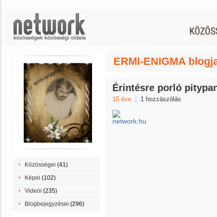
ERMI-ENIGMA blogja 
Érintésre porló pityp
15 éve
|
1 hozzászólás
Közösségei
(41)
Képei
(102)
Videói
(235)
Blogbejegyzései
(296)