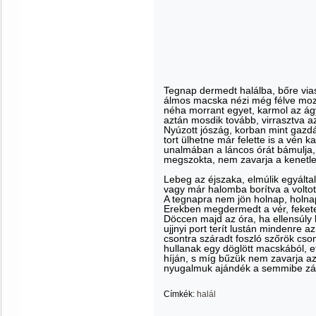
Tegnap dermedt halálba, bőre vi
álmos macska nézi még félve moz
néha morrant egyet, karmol az á
aztán mosdik tovább, virrasztva az
Nyúzott jószág, korban mint gazdá
tort ülhetne már felette is a vén k
unalmában a láncos órát bámulja,
megszokta, nem zavarja a kenetle
Lebeg az éjszaka, elmúlik egyálta
vagy már halomba borítva a volto
A tegnapra nem jön holnap, holna
Erekben megdermedt a vér, feket
Döccen majd az óra, ha ellensúly
ujjnyi port terít lustán mindenre az
csontra száradt foszló szőrök cs
hullanak egy döglött macskából, e
híján, s míg bűzük nem zavarja az
nyugalmuk ajándék a semmibe zá
Címkék:
halál