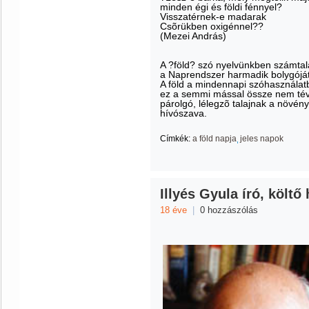
minden égi és földi fénnyel?
Visszatérnek-e madarak
Csõrükben oxigénnel??
(Mezei András)
A ?föld? szó nyelvünkben számta
a Naprendszer harmadik bolygóját j
A föld a mindennapi szóhasználatban
ez a semmi mással össze nem tévesz
párolgó, lélegzõ talajnak a növén
hívószava.
Címkék:
a föld napja
jeles napok
Illyés Gyula író, költő 
18 éve
|
0 hozzászólás