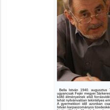
Bella István 1940. augusztus 
ugyancsak Fejér megyei Sárkeres
költõ élményeinek elsõ forrásvidé
tehát nyilvánvalóan tekintélyes em
A gyermekkori idill azonban cs
István karpaszományos tizedeskén