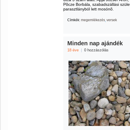
Põcze Borbála, szabadszállási szüle
parasztlányból lett mosónõ.
Címkék:
megemlékezés
versek
Minden nap ajándék
18 éve
|
0 hozzászólás