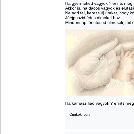
Ha gyermeked vagyok ? érints meg!
Akkor is, ha dacos vagyok és elutasí
Ne add fel, keress új utakat, hogy k
Jóéjpuszid édes álmokat hoz.
Mindennapi érintésed elmeséli, mit é
Ha kamasz fiad vagyok ? érints meg
Címkék:
vers