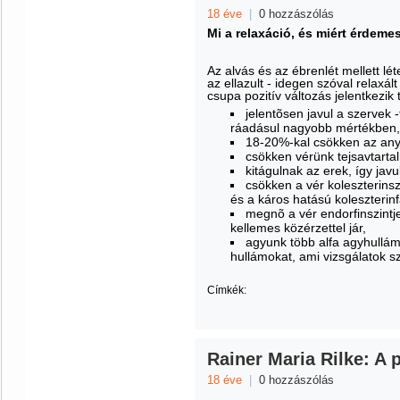
18 éve
|
0 hozzászólás
Mi a relaxáció, és miért érdeme
Az alvás és az ébrenlét mellett lét
az ellazult - idegen szóval relaxált
csupa pozitív változás jelentkezik
jelentõsen javul a szervek 
ráadásul nagyobb mértékben, 
18-20%-kal csökken az an
csökken vérünk tejsavtarta
kitágulnak az erek, így javu
csökken a vér koleszterinsz
és a káros hatású koleszterinf
megnõ a vér endorfinszint
kellemes közérzettel jár,
agyunk több alfa agyhullámo
hullámokat, ami vizsgálatok sze
Címkék:
Rainer Maria Rilke: A 
18 éve
|
0 hozzászólás