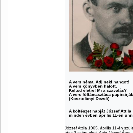
A vers néma. Adj neki hangot!
A vers könyvben halott.
Keltsd életre! Mi a szavalás?
A vers föltámasztása papírsírjáb
(Kosztolányi Dezsõ)
A költészet napját József Attil
minden évben április 11-én ün
József Attila 1905. április 11-én sz
utca 3 szám alatt. Apja József Áron