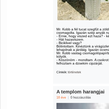
Mr. Kobb a fél tucat szegfût a zöl
csomagolta. Igazán szép anyák nap
- Ernie, hogy viszed ezt haza? - k
- Hát hazaviszem.
- Biciklivel vagy?
Bólintottam. Kinéztünk a virágüzle
lehajolnak a járdáig. Igazán ocsmá
Mr. Kobb vastag csomagolópapírba
kölyök.
- Köszönöm - mondtam. A csokrot 
felhúztam a dzsekim cipzárját.
Címkék:
történetek
A templom harangjai
18 éve
|
0 hozzászólás