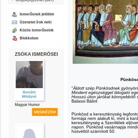
Blogbejegyzései
(367)
Ismerősnek jelölöm
Üzenetet írok neki
Közös ismerőseink
Blokkolom
ZSÓKA ISMERŐSEI
Pünkösd,
"
Áldott szép Pünkösdnek gyönyörû
Mindent egészséggel látogató ege
Bernáth
Hosszú úton járókat könnyebbítõ 
Mihályné
Balassi Bálint
Magyar Humor
Pünkösd a kereszténység legfonto
formája nem alakult ki, mint a ka
kereszténység a Szentlélek eljöve
napon. Pünkösd vasárnapja mindig
húsvéttól számított 50.