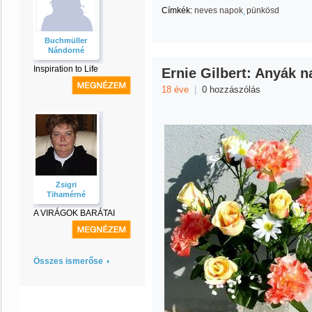
Címkék:
neves napok
pünkösd
Buchmüller
Nándorné
Inspiration to Life
Ernie Gilbert: Anyák n
18 éve
|
0 hozzászólás
Zsigri
Tihamérné
A VIRÁGOK BARÁTAI
Összes ismerőse