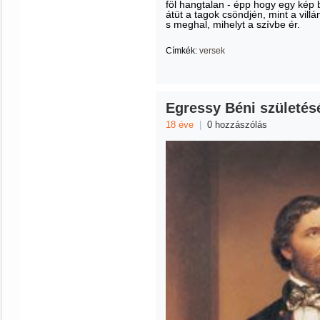
föl hangtalan - épp hogy egy kép 
átüt a tagok csöndjén, mint a villá
s meghal, mihelyt a szívbe ér.
Címkék:
versek
Egressy Béni születésé
18 éve
|
0 hozzászólás