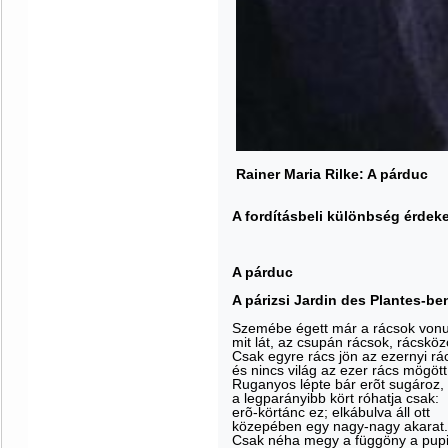
Rainer Maria Rilke: A párduc
A fordításbeli különbség érdek
A párduc
A párizsi Jardin des Plantes-be
Szemébe égett már a rácsok vonu
mit lát, az csupán rácsok, rácsköz
Csak egyre rács jön az ezernyi rá
és nincs világ az ezer rács mögött
Ruganyos lépte bár erõt sugároz,
a legparányibb kört róhatja csak:
erõ-körtánc ez; elkábulva áll ott
közepében egy nagy-nagy akarat.
Csak néha megy a függöny a pupi