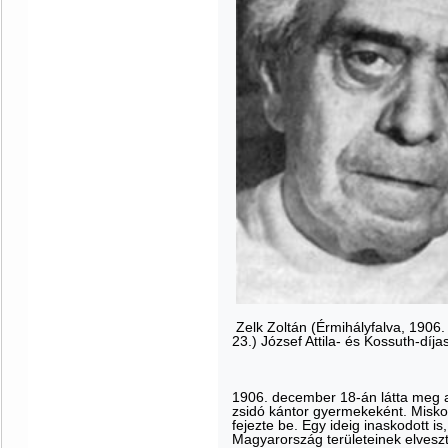
Zelk Zoltán (Érmihályfalva, 1906.
23.) József Attila- és Kossuth-díja
1906. december 18-án látta meg a
zsidó kántor gyermekeként. Misko
fejezte be. Egy ideig inaskodott i
Magyarország területeinek elveszt