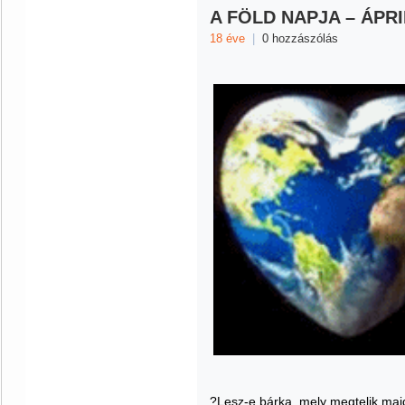
A FÖLD NAPJA – ÁPRIL
18 éve
|
0 hozzászólás
?Lesz-e bárka, mely megtelik maj