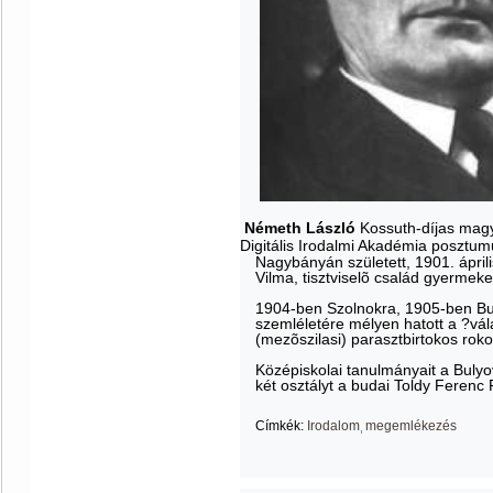
Németh László
Kossuth-díjas magy
Digitális Irodalmi Akadémia posztum
Nagybányán született, 1901. ápril
Vilma, tisztviselõ család gyermeke
1904-ben Szolnokra, 1905-ben Bu
szemléletére mélyen hatott a ?vála
(mezõszilasi) parasztbirtokos rok
Középiskolai tanulmányait a Buly
két osztályt a budai Toldy Ferenc
Címkék:
Irodalom
megemlékezés