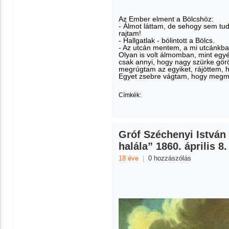
Az Ember elment a Bölcshöz:
- Álmot láttam, de sehogy sem tudo
rajtam!
- Hallgatlak - bólintott a Bölcs.
- Az utcán mentem, a mi utcánkba
Olyan is volt álmomban, mint egyé
csak annyi, hogy nagy szürke görö
megrúgtam az egyiket, rájöttem,
Egyet zsebre vágtam, hogy megm
Címkék:
Gróf Széchenyi István
halála” 1860. április 8.
18 éve
|
0 hozzászólás