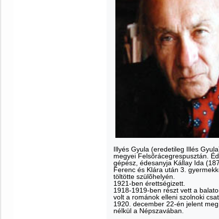
Illyés Gyula (eredetileg Illés Gyu
megyei Felsõrácegrespusztán. Éde
gépész, édesanyja Kállay Ida (18
Ferenc és Klára után 3. gyermekkén
töltötte szülõhelyén.
1921-ben érettségizett.
1918-1919-ben részt vett a balato
volt a románok elleni szolnoki csa
1920. december 22-én jelent meg e
nélkül a Népszavában.