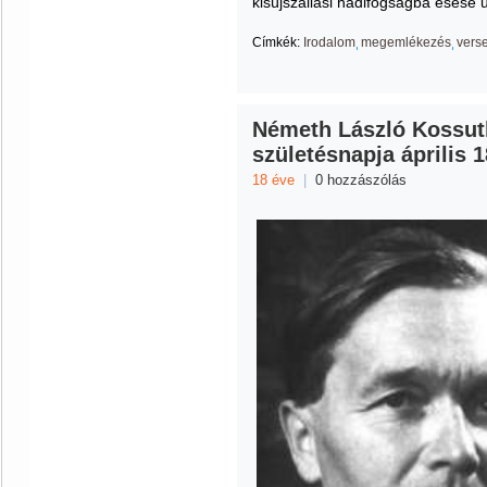
kisújszállási hadifogságba esése
Címkék:
Irodalom
megemlékezés
vers
Németh László Kossuth
születésnapja április 1
18 éve
|
0 hozzászólás