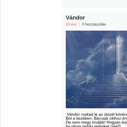
Vándor
18 éve
|
0 hozzászólás
Vándor roskad le az útszél kövér
Bot a kezében. Bárcsak célhoz ér
De nem megy tovább! Hogyan érje
ha olyan nehéz terheket cipel?