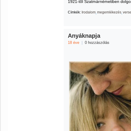
1921-tõl Szatmárnémetiben dolgoz
Címkék:
Irodalom
megemlékezés
vers
Anyáknapja
18 éve
|
0 hozzászólás