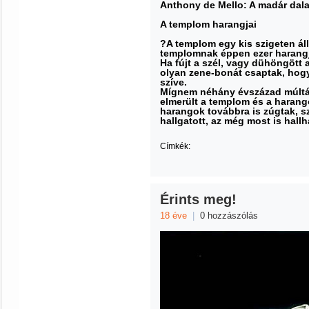
Anthony de Mello: A madár dal
A templom harangjai
?A templom egy kis szigeten áll
templomnak éppen ezer harangj
Ha fújt a szél, vagy dühöngött 
olyan zene-bonát csaptak, hogy 
szíve.
Mígnem néhány évszázad múltán 
elmerült a templom és a harango
harangok továbbra is zúgtak, sz
hallgatott, az még most is hallh
Címkék:
Érints meg!
18 éve
|
0 hozzászólás