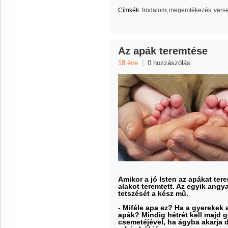
Címkék:
Irodalom
megemlékezés
vers
Az apák teremtése
18 éve
|
0 hozzászólás
Amikor a jó Isten az apákat ter
alakot teremtett. Az egyik ang
tetszését a kész mû.
- Miféle apa ez? Ha a gyerekek 
apák? Mindig hétrét kell majd 
csemetéjével, ha ágyba akarja 