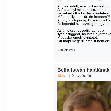
Amikor indult, erõs volt és boldog.
Azóta annyi minden összeomlott.
Szívében ott a kérdés szüntelen:
Mért lett ilyen az út, én Istenem?!
Ahogy így töpreng, kicsordul a kö
és leperdül az útszéli göröngyre.
Aztán elcsendesedik. Lehet-e
ilyen csüggedt, ha Isten gyermek
Magasba emeli tekintetét.
Ott majd megérti, amit itt nem ért.
Címkék:
vers
Bella István halálának 
18 éve
|
0 hozzászólás