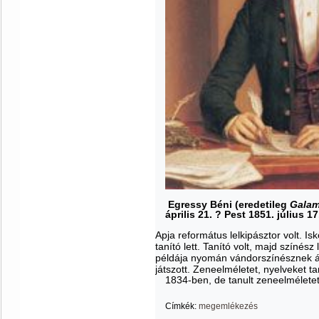
Egressy Béni (eredetileg
Galam
április 21. ? Pest 1851. július 17
Apja református lelkipásztor volt. I
tanító lett. Tanító volt, majd színés
példája nyomán vándorszínésznek áll
játszott. Zeneelméletet, nyelveket ta
1834-ben, de tanult zeneelméletet
Címkék:
megemlékezés