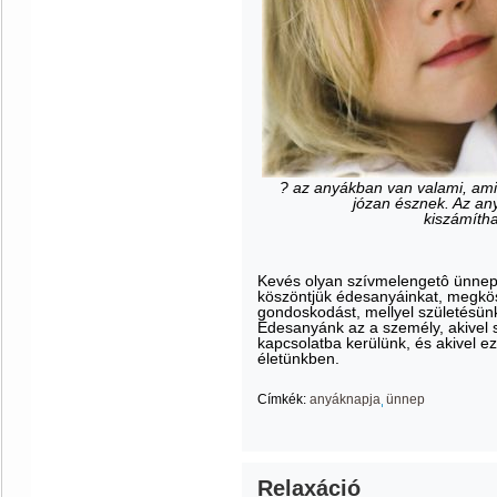
? az anyákban van valami, ami 
józan észnek. Az an
kiszámítha
Kevés olyan szívmelengetô ünnep 
köszöntjük édesanyáinkat, megkös
gondoskodást, mellyel születésün
Édesanyánk az a személy, akivel s
kapcsolatba kerülünk, és akivel e
életünkben.
Címkék:
anyáknapja
ünnep
Relaxáció