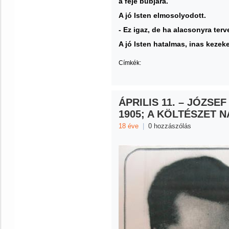
a feje búbjára.
A jó Isten elmosolyodott.
- Ez igaz, de ha alacsonyra ter
A jó Isten hatalmas, inas kezek
Címkék:
ÁPRILIS 11. – JÓZSE
1905; A KÖLTÉSZET 
18 éve
|
0 hozzászólás