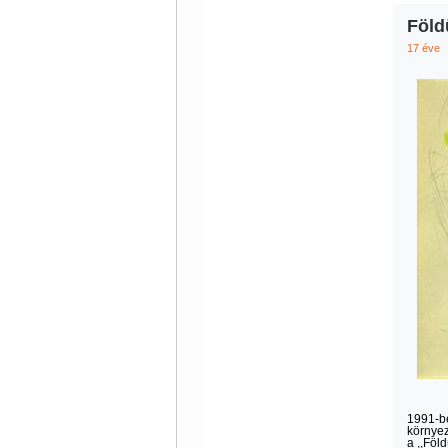
Föld
17 éve
1991-b
környez
a ,,Föl