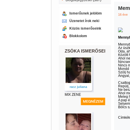
Blogbejegyzései
(367)
Mem
Ismerősnek jelölöm
16 éve
Üzenetet írok neki
Közös ismerőseink
Blokkolom
Mennyb
Mennybő
Az üszk
ZSÓKA ISMERŐSEI
Oda, ah
Között 
Ahol ne
Nincsen
Nincs m
Mondd e
Szólj h
Angyal, 
Csattog
Repülj,
racz juliana
Ne besz
Ahol mo
MIX ZENE
Meleg h
A pap é
Selyemp
Bölcs s
Címkék