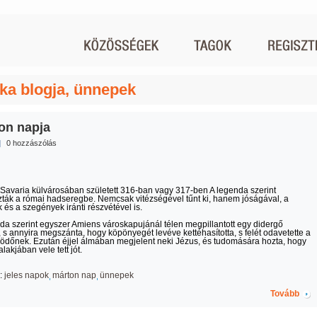
ka blogja, ünnepek
on napja
|
0 hozzászólás
Savaria külvárosában született 316-ban vagy 317-ben A legenda szerint
ták a római hadseregbe. Nemcsak vitézségével tűnt ki, hanem jóságával, a
 és a szegények iránti részvétével is.
da szerint egyszer Amiens városkapujánál télen megpillantott egy didergő
, s annyira megszánta, hogy köpönyegét levéve kettéhasította, s felét odavetette a
ödőnek. Ezután éjjel álmában megjelent neki Jézus, és tudomására hozta, hogy
lakjában vele tett jót.
:
jeles napok
márton nap
ünnepek
Tovább