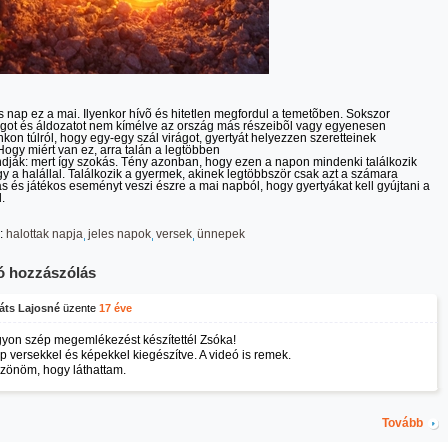
 nap ez a mai. Ilyenkor hívõ és hitetlen megfordul a temetõben. Sokszor
got és áldozatot nem kímélve az ország más részeibõl vagy egyenesen
nkon túlról, hogy egy-egy szál virágot, gyertyát helyezzen szeretteinek
.Hogy miért van ez, arra talán a legtöbben
dják: mert így szokás. Tény azonban, hogy ezen a napon mindenki találkozik
y a halállal. Találkozik a gyermek, akinek legtöbbször csak azt a számara
s és játékos eseményt veszi észre a mai napból, hogy gyertyákat kell gyújtani a
.
:
halottak napja
jeles napok
versek
ünnepek
ó hozzászólás
áts Lajosné
üzente
17 éve
yon szép megemlékezést készítettél Zsóka!
p versekkel és képekkel kiegészítve. A videó is remek.
zönöm, hogy láthattam.
Tovább