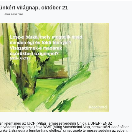
ünkért világnap, október 21
|
5 hozzászólás
en jelent meg az IUCN (Világ Természetvédelmi Unió), a UNEP (ENSZ
etvédelmi programja) és a WWF (Világ Vadvédelmi Alap, nemzetközi kiadásában
dünkért: stratégia a fenntartható élethez" címet viselõ természetvédelmi az évben,