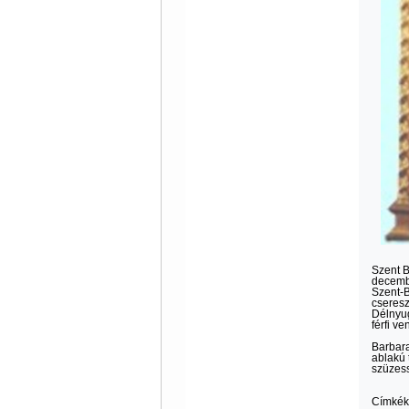
Szent B
decembe
Szent-B
cseresz
Délnyug
férfi ve
Barbara
ablakú 
szüzess
Címkék