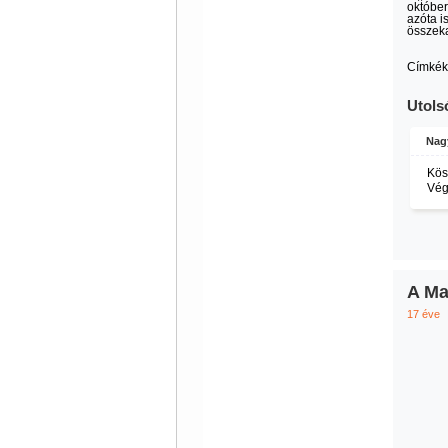
október
azóta i
összeka
Címkék
Utols
Nag
Kös
Vég
A Ma
17 éve