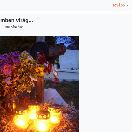
Tovább
mben virág...
|
2 hozzászólás