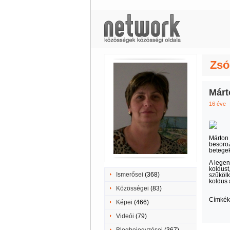
Zsó
Márt
16 éve
Márton 
besoroz
betegek
A legen
koldust
Ismerősei
(368)
szűkölk
koldus a
Közösségei
(83)
Címkék
Képei
(466)
Videói
(79)