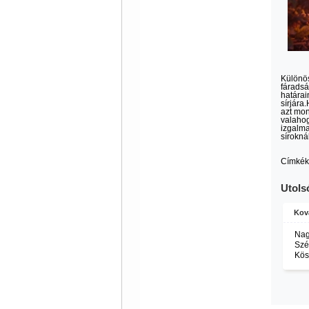
Különös
fáradsá
határai
sírjára
azt mon
valahog
izgalma
síroknál
Címkék
Utols
Kov
Nag
Szé
Kös