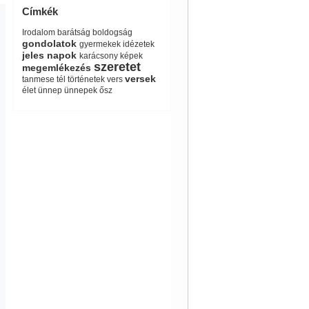
Címkék
Irodalom
barátság
boldogság
gondolatok
gyermekek
idézetek
jeles napok
karácsony
képek
szeretet
megemlékezés
versek
tanmese
tél
történetek
vers
élet
ünnep
ünnepek
ősz