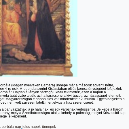
orbála (idegen nyelveken Barbara) ünnepe már a második adventi hétre,
r 4-re esik. A legenda szerint Kisázsiában élt és kereszténységéért lefejezték
orbálát. Hajdan a lányok pártfogójuknak tekintették, ezen a napon a
nyefa ágát vízbe tették, az ha karácsonyra kivirágzott, az házasságot jelentett.
at-Magyarországon e napon tilos volt mindenféle n?i munka. Egyes helyeken a
ndég nem volt szívesen látott, mert elvitte a ház szerencséjét.
 a bányászatnak, a jó halálnak, és sok városnak védõszentje. Jelképe a három
torony, mely a Szentháromságra utal, a kehely, a pálmaág, melyet Krisztustól kap
ége jelképeként.
:
borbála-nap
jeles napok
ünnepek