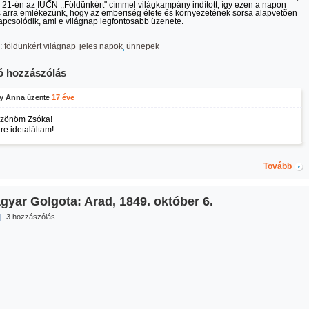
 21-én az IUCN ,,Földünkért" címmel világkampány indított, így ezen a napon
s arra emlékezünk, hogy az emberiség élete és környezetének sorsa alapvetõen
pcsolódik, ami e világnap legfontosabb üzenete.
:
földünkért világnap
jeles napok
ünnepek
ó hozzászólás
y Anna
üzente
17 éve
zönöm Zsóka!
re idetaláltam!
Tovább
gyar Golgota: Arad, 1849. október 6.
|
3 hozzászólás