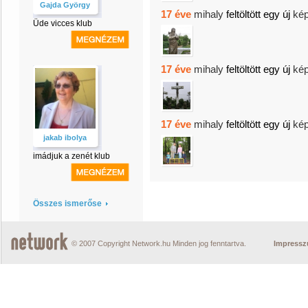
Gajda György
17 éve
mihaly
feltöltött egy új
kép
Üde vicces klub
17 éve
mihaly
feltöltött egy új
kép
17 éve
mihaly
feltöltött egy új
kép
jakab ibolya
imádjuk a zenét klub
Összes ismerőse
© 2007 Copyright Network.hu Minden jog fenntartva.
Impress