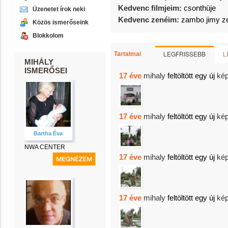
Kedvenc filmjeim:
csonthüje
Üzenetet írok neki
Kedvenc zenéim:
zambo jimy z
Közös ismerőseink
Blokkolom
LEGFRISSEBB
L
Tartalmai
MIHÁLY
ISMERŐSEI
17 éve
mihaly
feltöltött egy új
kép
17 éve
mihaly
feltöltött egy új
kép
Bartha Éva
NWA CENTER
17 éve
mihaly
feltöltött egy új
kép
17 éve
mihaly
feltöltött egy új
kép