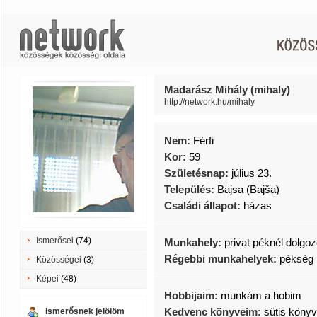
Madarász Mihály (mihaly)
http://network.hu/mihaly
Nem:
Férfi
Kor:
59
Születésnap:
július 23.
Település:
Bajsa (Bajša)
Családi állapot:
házas
Ismerősei
(74)
Munkahely:
privat péknél dolgo
Régebbi munkahelyek:
pékség
Közösségei
(3)
Képei
(48)
Hobbijaim:
munkám a hobim
Kedvenc könyveim:
sütis köny
Ismerősnek jelölöm