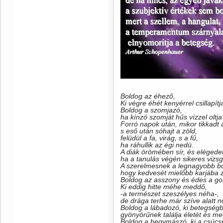
Boldog az éhező,
Ki végre éhét kenyérrel csillapítj
Boldog a szomjazó,
ha kínzó szomját hűs vízzel oltja
Forró napok után, mikor tikkadt a
s eső után sóhajt a zöld,
felüdül a fa, virág, s a fű,
ha ráhullik az égi nedü.
A diák örömében sír, és elégedet
ha a tanulás végén sikeres vizsg
A szerelmesnek a legnagyobb b
hogy kedvesét mielőbb karjába z
Boldog az asszony és édes a go
Ki eddig hitte méhe meddő,
-a természet szeszélyes néha-,
de drága terhe már szíve alatt n
Boldog a lábadozó, ki betegségbő
gyönyörűnek találja életét és m
Boldog a hegymászó, ki a csúcsra