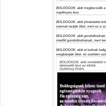
BOLDOGOK, akik megbecsülik a moso
napfényes lesz.
BOLDOGOK, akik jóindulattal érte
naivnak tartják õket, mert ez a sz
BOLDOGOK, akik gondolkodnak, m
mielõtt gondolkodnának, mert ke
BOLDOGOK, akik el tudnak hallg
megbántják õket, és szelíden sz
BOLDOGOK, akik mindebbõl meg
életesebb lesz az életük.
Gyökössy Endre