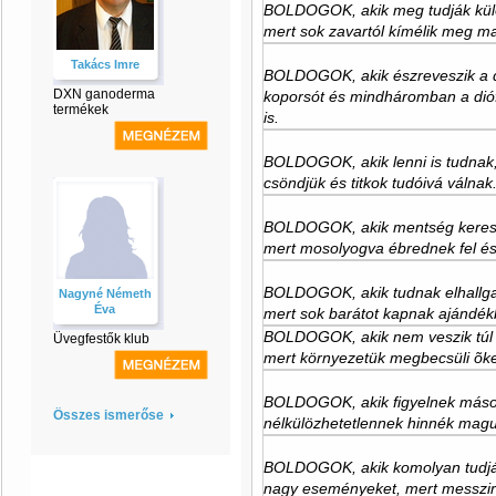
BOLDOGOK, akik meg tudják külön
mert sok zavartól kímélik meg m
Takács Imre
BOLDOGOK, akik észreveszik a di
DXN ganoderma
koporsót és mindháromban a dió
termékek
is.
BOLDOGOK, akik lenni is tudnak
csöndjük és titkok tudóivá válna
BOLDOGOK, akik mentség keresés
mert mosolyogva ébrednek fel és
BOLDOGOK, akik tudnak elhallgat
Nagyné Németh
Éva
mert sok barátot kapnak ajándé
BOLDOGOK, akik nem veszik túl
Üvegfestők klub
mert környezetük megbecsüli õke
BOLDOGOK, akik figyelnek mások
Összes ismerőse
nélkülözhetetlennek hinnék magu
BOLDOGOK, akik komolyan tudják
nagy eseményeket, mert messzire