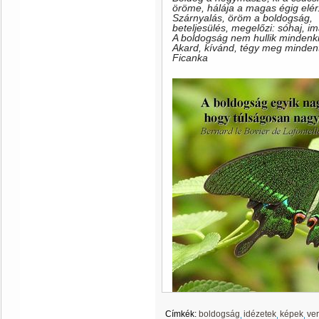
öröme, hálája a magas égig elér
Szárnyalás, öröm a boldogság,
beteljesülés, megelőzi: sóhaj, i
A boldogság nem hullik mindenki
Akard, kívánd, tégy meg mindent
Ficanka
Címkék:
boldogság
idézetek
képek
ve