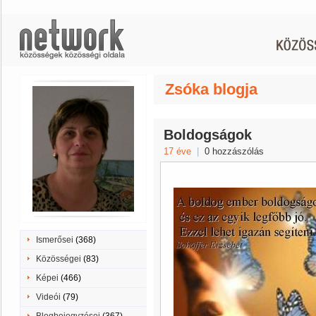
Zsóka blogja
Boldogságok
17 éve
|
0 hozzászólás
Ismerősei
(368)
Közösségei
(83)
Képei
(466)
Videói
(79)