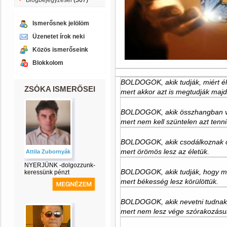
Blogbejegyzései
(367)
Ismerősnek jelölöm
Üzenetet írok neki
Közös ismerőseink
Blokkolom
BOLDOGOK, akik tudják, miért él
ZSÓKA ISMERŐSEI
mert akkor azt is megtudják majd
BOLDOGOK, akik összhangban v
mert nem kell szüntelen azt tenni
BOLDOGOK, akik csodálkoznak ot
mert örömös lesz az életük.
Attila Zubornyák
NYERJÜNK -dolgozzunk-
BOLDOGOK, akik tudják, hogy má
keressünk pénzt
mert békesség lesz körülöttük.
BOLDOGOK, akik nevetni tudna
mert nem lesz vége szórakozásu