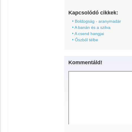
Kapcsolódó cikkek:
Boldogság - aranymadár
A banán és a szilva
A csend hangjai
Őszből télbe
Kommentáld!