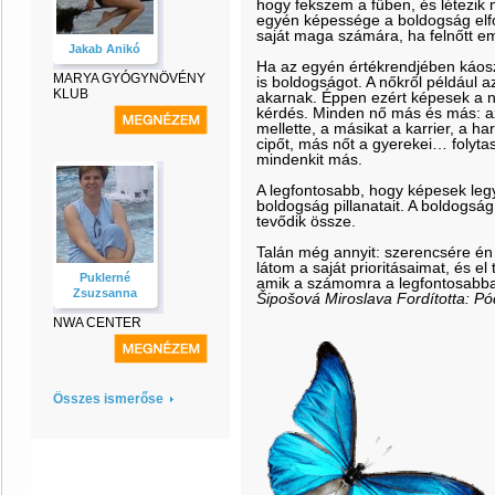
hogy fekszem a fűben, és létezik 
egyén képessége a boldogság elfo
saját maga számára, ha felnőtt em
Jakab Anikó
Ha az egyén értékrendjében káos
MARYA GYÓGYNÖVÉNY
is boldogságot. A nőkről például azt
KLUB
akarnak. Éppen ezért képesek a n
kérdés. Minden nő más és más: az 
mellette, a másikat a karrier, a h
cipőt, más nőt a gyerekei… folyt
mindenkit más.
A legfontosabb, hogy képesek legyü
boldogság pillanatait. A boldogsá
tevődik össze.
Talán még annyit: szerencsére én
látom a saját prioritásaimat, és e
Puklerné
amik a számomra a legfontosabb
Zsuzsanna
Šipošová Miroslava Fordította: P
NWA CENTER
Összes ismerőse