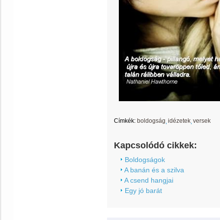
Címkék:
boldogság
idézetek
versek
Kapcsolódó cikkek:
Boldogságok
A banán és a szilva
A csend hangjai
Egy jó barát