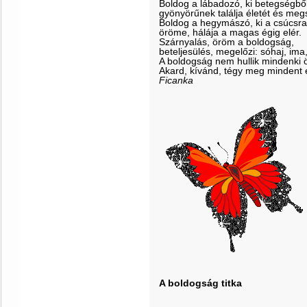
Boldog a lábadozó, ki betegségből
gyönyörűnek találja életét és meg
Boldog a hegymászó, ki a csúcsra 
öröme, hálája a magas égig elér.
Szárnyalás, öröm a boldogság,
beteljesülés, megelőzi: sóhaj, ima
A boldogság nem hullik mindenki 
Akard, kívánd, tégy meg mindent é
Ficanka
A boldogság titka