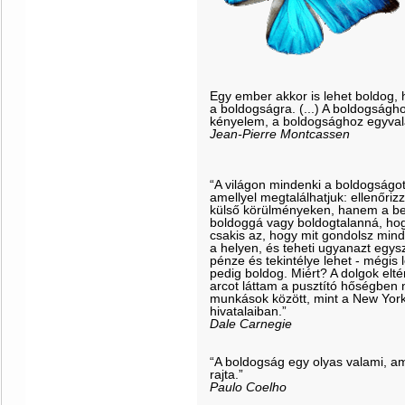
Egy ember akkor is lehet boldog, 
a boldogságra. (...) A boldogságh
kényelem, a boldogsághoz egyvalam
Jean-Pierre Montcassen
“A világon mindenki a boldogságot 
amellyel megtalálhatjuk: ellenőri
külső körülményeken, hanem a be
boldoggá vagy boldogtalanná, hogy 
csakis az, hogy mit gondolsz mind
a helyen, és teheti ugyanazt egy
pénze és tekintélye lehet - mégis 
pedig boldog. Miért? A dolgok elt
arcot láttam a pusztító hőségben 
munkások között, mint a New York
hivatalaiban.”
Dale Carnegie
“A boldogság egy olyas valami, a
rajta.”
Paulo Coelho