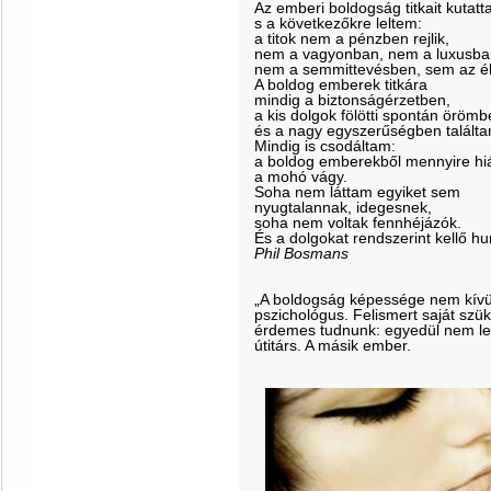
Az emberi boldogság titkait kutatt
s a következőkre leltem:
a titok nem a pénzben rejlik,
nem a vagyonban, nem a luxusba
nem a semmittevésben, sem az é
A boldog emberek titkára
mindig a biztonságérzetben,
a kis dolgok fölötti spontán öröm
és a nagy egyszerűségben találta
Mindig is csodáltam:
a boldog emberekből mennyire hi
a mohó vágy.
Soha nem láttam egyiket sem
nyugtalannak, idegesnek,
soha nem voltak fennhéjázók.
És a dolgokat rendszerint kellő h
Phil Bosmans
„A boldogság képessége nem kívül
pszichológus. Felismert saját szük
érdemes tudnunk: egyedül nem leh
útitárs. A másik ember.