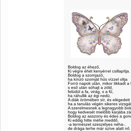
Boldog az éhező,
Ki végre éhét kenyérrel csillapítja.
Boldog a szomjazó,
ha kínzó szomját hűs vízzel oltja
Forró napok után, mikor tikkadt a 
s eső után sóhajt a zöld,
felüdül a fa, virág, s a fű,
ha ráhullik az égi nedü.
A diák örömében sír, és elégedett 
ha a tanulás végén sikeres vizsgát
A szerelmesnek a legnagyobb bo
hogy kedvesét mielőbb karjába zá
Boldog az asszony és édes a gond
Ki eddig hitte méhe meddő,
-a természet szeszélyes néha-,
de drága terhe már szíve alatt nő.