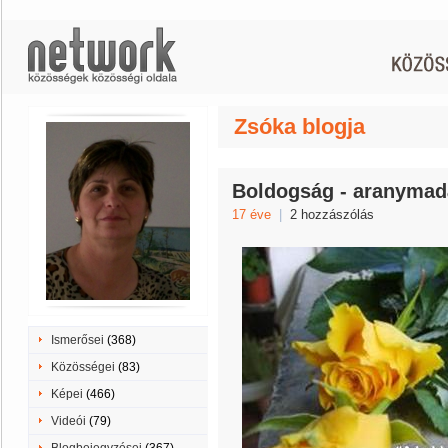
Zsóka blogja
Boldogság - aranymad
17 éve
|
2 hozzászólás
Ismerősei
(368)
Közösségei
(83)
Képei
(466)
Videói
(79)