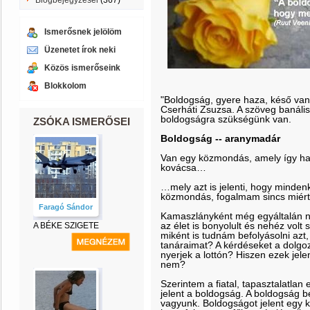
Blogbejegyzései
(367)
Ismerősnek jelölöm
Üzenetet írok neki
Közös ismerőseink
Blokkolom
"Boldogság, gyere haza, késő van,
Cserháti Zsuzsa. A szöveg banális
boldogságra szükségünk van.
ZSÓKA ISMERŐSEI
Boldogság -- aranymadár
Van egy közmondás, amely így ha
kovácsa…
…mely azt is jelenti, hogy minden
közmondás, fogalmam sincs miért, 
Faragó Sándor
Kamaszlányként még egyáltalán ne
az élet is bonyolult és nehéz vol
A BÉKE SZIGETE
miként is tudnám befolyásolni azt
tanáraimat? A kérdéseket a dolgo
nyerjek a lottón? Hiszen ezek jel
nem?
Szerintem a fiatal, tapasztalatlan
jelent a boldogság. A boldogság 
vagyunk. Boldogságot jelent egy 