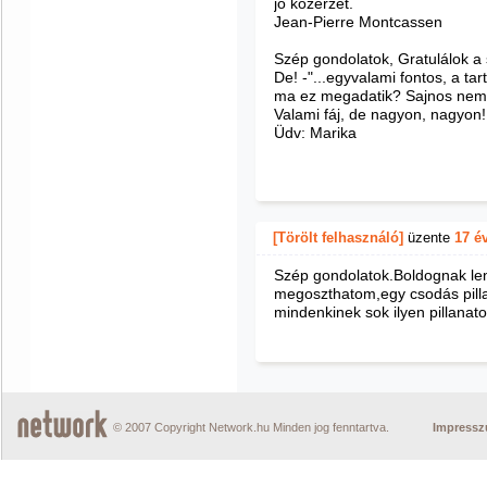
jó közérzet.
Jean-Pierre Montcassen
Szép gondolatok, Gratulálok a
De! -"...egyvalami fontos, a tart
ma ez megadatik? Sajnos nem,
Valami fáj, de nagyon, nagyon!
Üdv: Marika
[Törölt felhasználó]
üzente
17 é
Szép gondolatok.Boldognak lenn
megoszthatom,egy csodás pill
mindenkinek sok ilyen pillanato
© 2007 Copyright Network.hu Minden jog fenntartva.
Impress