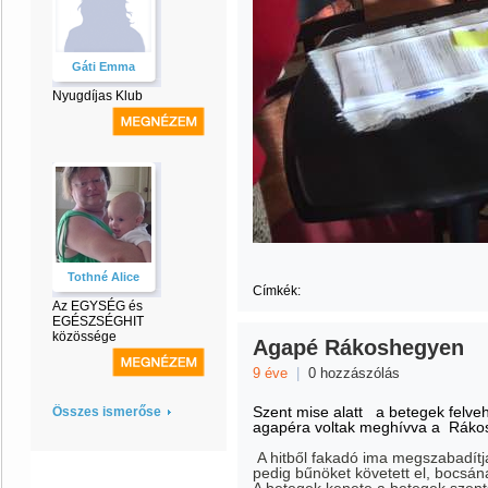
Gáti Emma
Nyugdíjas Klub
Tothné Alice
Címkék:
Az EGYSÉG és
EGÉSZSÉGHIT
közössége
Agapé Rákoshegyen
9 éve
|
0 hozzászólás
Szent mise alatt a betegek felve
Összes ismerőse
agapéra voltak meghívva a Rákos
A hitből fakadó ima megszabadítja 
pedig bűnöket követett el, bocsána