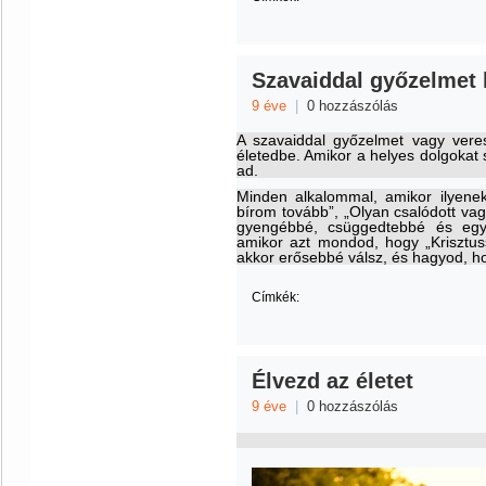
Szavaiddal győzelmet 
9 éve
|
0 hozzászólás
A szavaiddal győzelmet vagy vere
életedbe. Amikor a helyes dolgokat s
ad.
Minden alkalommal, amikor ilyen
bírom tovább”, „Olyan csalódott vag
gyengébbé, csüggedtebbé és egyr
amikor azt mondod, hogy „Krisztuss
akkor erősebbé válsz, és hagyod, h
Címkék:
Élvezd az életet
9 éve
|
0 hozzászólás