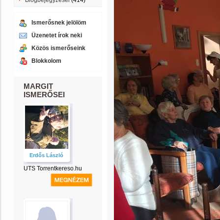
Blogbejegyzései
(414)
Ismerősnek jelölöm
Üzenetet írok neki
Közös ismerőseink
Blokkolom
MARGIT
ISMERŐSEI
Erdős László
UTS Torrentkereso.hu