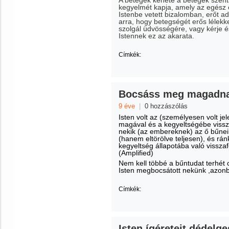
A betegek kenete a betegek szents
kegyelmét kapja, amely az egész em
Istenbe vetett bizalomban, erőt ad
arra, hogy betegségét erős lélekke
szolgál üdvösségére, vagy kérje és
Istennek ez az akarata.
Címkék:
Bocsáss meg magadna
9 éve
|
0 hozzászólás
Isten volt az (személyesen volt je
magával és a kegyeltségébe vissz
nekik (az embereknek) az ő bűneik
(hanem eltörölve teljesen), és rá
kegyeltség állapotába való vissza
(Amplified)
Nem kell többé a bűntudat terhét 
Isten megbocsátott nekünk ,azonba
Címkék:
Isten ígéreteit dédelg