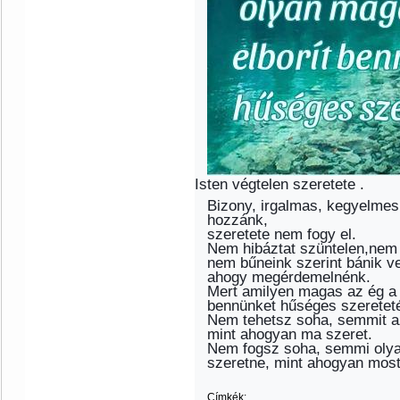
Isten végtelen szeretete .
Bizony, irgalmas, kegyelmes
hozzánk,
szeretete nem fogy el.
Nem hibáztat szüntelen,nem 
nem bűneink szerint bánik ve
ahogy megérdemelnénk.
Mert amilyen magas az ég a f
bennünket hűséges szereteté
Nem tehetsz soha, semmit az
mint ahogyan ma szeret.
Nem fogsz soha, semmi olyan
szeretne, mint ahogyan most
Címkék: