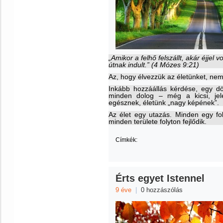
„Amikor a felhő felszállt, akár éjjel v
útnak indult.” (4 Mózes 9:21)
Az, hogy élvezzük az életünket, nem
Inkább hozzáállás kérdése, egy d
minden dolog – még a kicsi, jel
egésznek, életünk „nagy képének”.
Az élet egy utazás. Minden egy fo
minden területe folyton fejlődik.
Címkék:
Érts egyet Istennel
9 éve
|
0 hozzászólás