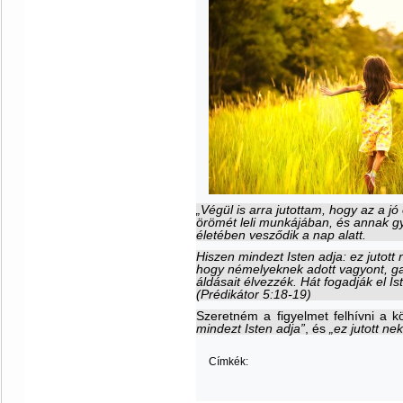
„Végül is arra jutottam, hogy az a jó
örömét leli munkájában, és annak 
életében vesződik a nap alatt.
Hiszen mindezt Isten adja: ez jutott
hogy némelyeknek adott vagyont, g
áldásait élvezzék. Hát fogadják el Is
(Prédikátor
5:18-19)
Szeretném a figyelmet felhívni a k
mindezt Isten adja”
, és
„ez jutott ne
Címkék: