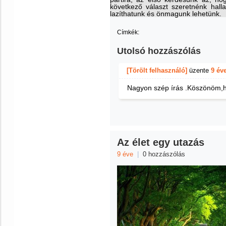
következő választ szeretnénk hall
lazíthatunk és önmagunk lehetünk.
Címkék:
Utolsó hozzászólás
[Törölt felhasználó]
üzente
9 év
Nagyon szép írás .Köszönöm,h
Az élet egy utazás
9 éve
|
0 hozzászólás