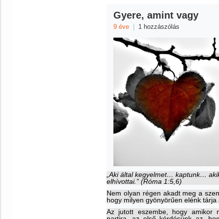
Gyere, amint vagy
9 éve
|
1 hozzászólás
„Aki által kegyelmet… kaptunk… akik 
elhívottai.” (Róma 1:5,6)
Nem olyan régen akadt meg a szeme
hogy milyen gyönyörűen elénk tárja 
Az jutott eszembe, hogy amikor 
partira, az első kérdésünk az, h