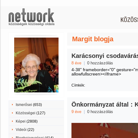
Margit blogja
Karácsonyi csodavárá
8 éve
|
0 hozzászólás
4-3lI" frameborder="0" gesture="
allowfullscreen></iframe>
Címkék:
Önkormányzat által : 
Ismerősei
(653)
9 éve
|
0 hozzászólás
Közösségei
(127)
Képei
(2808)
Videói
(22)