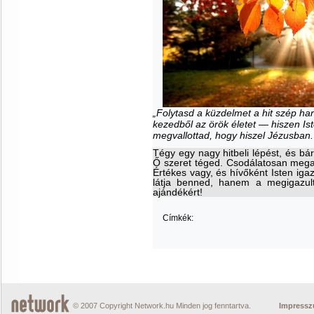
„Folytasd a küzdelmet a hit szép h
kezedből az örök életet — hiszen Ist
megvallottad, hogy hiszel Jézusban.
Tégy egy nagy hitbeli lépést, és bár
Ő szeret téged. Csodálatosan megalk
Értékes vagy, és hívőként Isten iga
látja benned, hanem a megigazult
ajándékért!
Címkék:
© 2007 Copyright Network.hu Minden jog fenntartva.
Impress