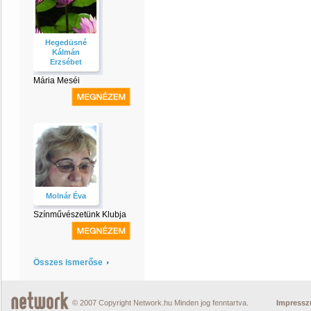
Hegedüsné
Kálmán
Erzsébet
Mária Meséi
Molnár Éva
Színművészetünk Klubja
Összes ismerőse
© 2007 Copyright Network.hu Minden jog fenntartva.
Impress