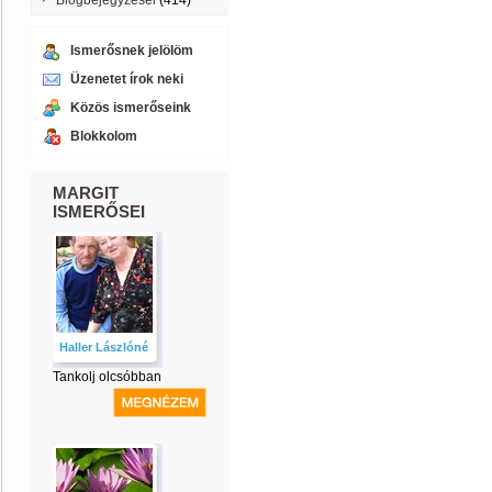
Blogbejegyzései
(414)
Ismerősnek jelölöm
Üzenetet írok neki
Közös ismerőseink
Blokkolom
MARGIT
ISMERŐSEI
Haller Lászlóné
Tankolj olcsóbban