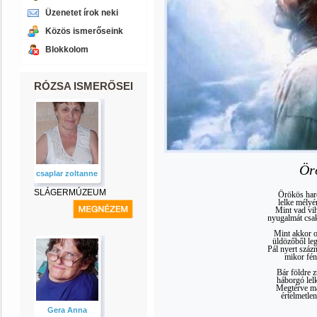
Üzenetet írok neki
Közös ismerőseink
Blokkolom
RÓZSA ISMERŐSEI
Ör
csaplar zoltanne
SLÁGERMÚZEUM
Örökös harc
lelke mélyé
Mint vad vih
nyugalmát csa
Mint akkor o
üldözőből leg
Pál nyert száz
mikor fén
Bár földre z
háborgó lel
Megtérve má
értelmetlen
Gera Anna