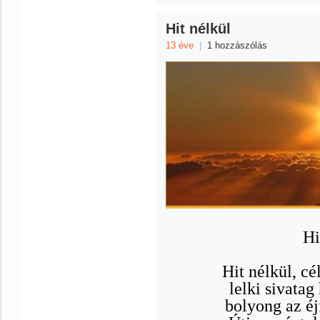
Hit nélkül
13 éve
|
1 hozzászólás
Hi
Hit nélkül, cé
lelki sivata
bolyong az éj