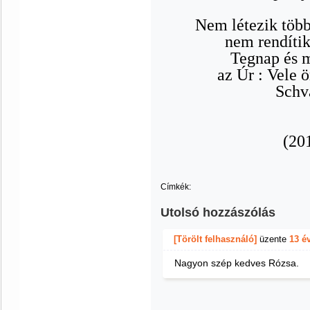
Nem létezik több
nem rendíti
Tegnap és m
az Úr : Vele 
Schv
(20
Címkék:
Utolsó hozzászólás
[Törölt felhasználó]
üzente
13 é
Nagyon szép kedves Rózsa.