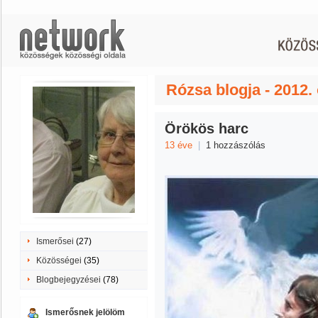
Rózsa blogja - 2012.
Örökös harc
13 éve
|
1 hozzászólás
Ismerősei
(27)
Közösségei
(35)
Blogbejegyzései
(78)
Ismerősnek jelölöm