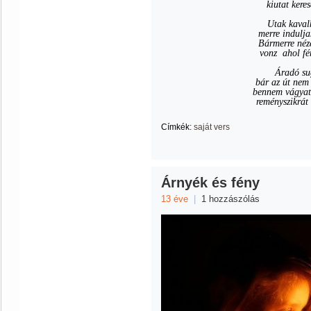
kiutat kere
Utak kavalk
merre indulj
Bármerre néze
vonz
ahol fé
Áradó sug
bár az út nem
bennem vágyat 
reményszikrát
Címkék:
saját vers
Árnyék és fény
13 éve
|
1 hozzászólás