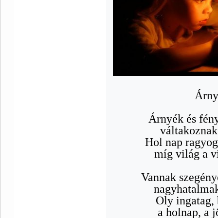
Árny
Árnyék és fén
váltakoznak 
Hol nap ragyog
míg világ a vi
Vannak szegény
nagyhatalmak
Oly ingatag, 
a holnap, a 