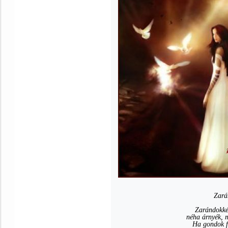
Zará
Zarándokkén
néha árnyék, m
Ha gondok fe