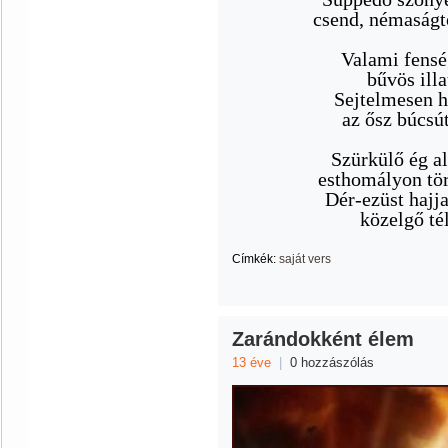
csend, némaságt
Valami fensé
bűvös illat
Sejtelmesen h
az ősz búcsút
Szürkülő ég al
esthomályon tör
Dér-ezüst hajj
közelgő tél
Címkék:
saját vers
Zarándokként élem
13 éve
|
0 hozzászólás