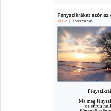
Fényszikrákat szór az 
13 éve
|
0 hozzászólás
Fényszikrák
Ma még fényszik
de sűrűn hull
Süppedő szőnye