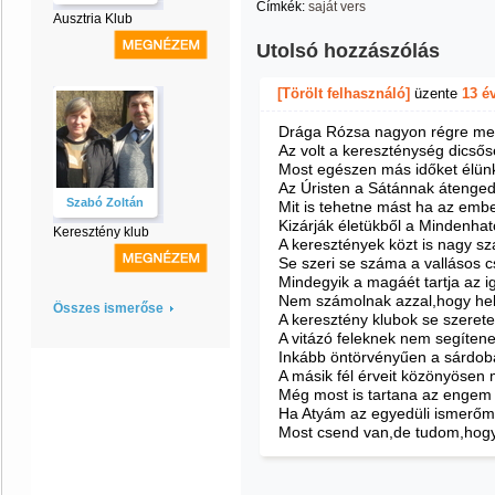
Címkék:
saját vers
Ausztria Klub
Utolsó hozzászólás
[Törölt felhasználó]
üzente
13 é
Drága Rózsa nagyon régre men
Az volt a kereszténység dicsős
Most egészen más időket élün
Az Úristen a Sátánnak átenged
Szabó Zoltán
Mit is tehetne mást ha az emb
Kizárják életükből a Mindenható
Keresztény klub
A keresztények közt is nagy sz
Se szeri se száma a vallásos 
Mindegyik a magáét tartja az i
Nem számolnak azzal,hogy hely
Összes ismerőse
A keresztény klubok se szerete
A vitázó feleknek nem segítene
Inkább öntörvényűen a sárdobá
A másik fél érveit közönyösen 
Még most is tartana az engem 
Ha Atyám az egyedüli ismerőm
Most csend van,de tudom,hogy 