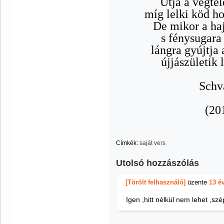
Útja a végte
míg lelki köd h
De mikor a haj
s fénysugara 
lángra gyújtja 
újjászületik
Schv
(20
Címkék:
saját vers
Utolsó hozzászólás
[Törölt felhasználó]
üzente
13 é
Igen ,hitt nélkül nem lehet ,s