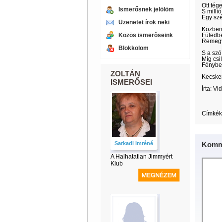
Ott tége
Ismerősnek jelölöm
S milli
Egy szé
Üzenetet írok neki
Közben
Közös ismerőseink
Füledbe
Remegv
Blokkolom
S a szó
Míg csil
Fénybe
ZOLTÁN
Kecske
ISMERŐSEI
Írta: Vi
Címkék
Sarkadi Imréné
Komm
A Halhatatlan Jimmyért
Klub