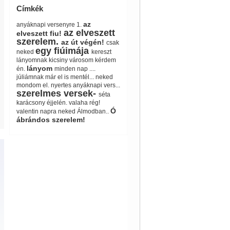
Címkék
az
anyáknapi versenyre 1.
az elveszett
elveszett fiu!
szerelem.
az út végén!
csak
egy fiúimája
neked
kereszt
lányomnak
kicsiny városom
kérdem
lányom
én.
minden nap ....
júliámnak
már el is mentél...
neked
mondom el.
nyertes anyáknapi vers...
szerelmes versek-
séta
karácsony éjjelén.
valaha rég!
Ó
valentin napra neked
Álmodban..
ábrándos szerelem!