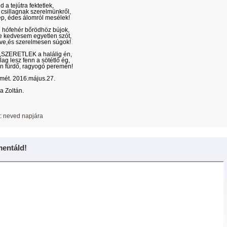
d a tejútra fektetlek,
ó csillagnak szerelmünkről,
p, édes álomról mesélek!
 hófehér bőrödhöz bújok,
 kedvesem egyetlen szót,
e,és szerelmesen súgok!
,SZERETLEK a halálig én,
lag lesz fenn a sötétlő ég,
n fürdő, ragyogó peremén!
mét. 2016.május.27.
da Zoltán.
:
neved napjára
entáld!