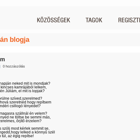
tán blogja
ám
|
0 hozzászólás
napján neked mit is mondjak?
kincses kamrájából lelkem,
n Júliám, el mit is lopjak?
rülne szíved,szerelmed?
hová szeretnéd hogy repítsem
ndéri csillogó lényedet?
magasra szállnál én velem?
nyed ne töltse be semmi más,
erelmes, őrjítő érzelem?
s szólj most kérlek semmit se,
gedd,hogy lelked a könnyű szél
 túl, az égig repítse!