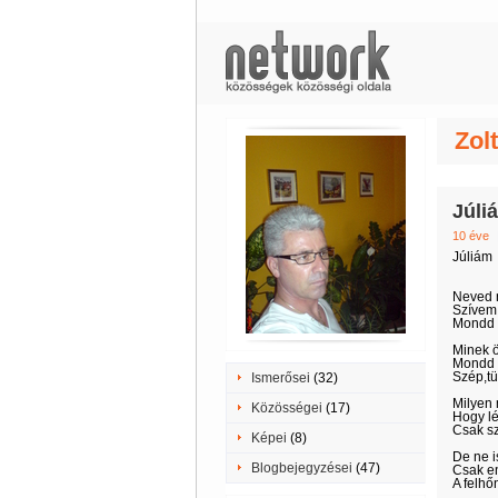
Zol
Júli
10 éve
Júliám
Neved 
Szívem 
Mondd é
Minek ö
Mondd 
Szép,tü
Ismerősei
(32)
Milyen 
Közösségei
(17)
Hogy lé
Csak sz
Képei
(8)
De ne i
Blogbejegyzései
(47)
Csak en
A felhőn