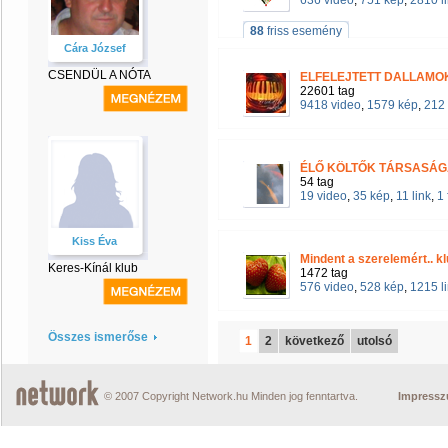
636 video
,
751 kép
,
2810 l
88
friss esemény
Cára József
CSENDÜL A NÓTA
ELFELEJTETT DALLAM
22601 tag
9418 video
,
1579 kép
,
212 
ÉLŐ KÖLTŐK TÁRSASÁ
54 tag
19 video
,
35 kép
,
11 link
,
1
Kiss Éva
Mindent a szerelemért.. k
Keres-Kínál klub
1472 tag
576 video
,
528 kép
,
1215 l
Összes ismerőse
1
2
következő
utolsó
© 2007 Copyright Network.hu Minden jog fenntartva.
Impress