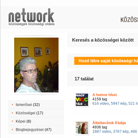
Keresés a közösségei között
17
találat
A humor hívei
4159 tag
616 video
,
5947 kép
,
521 l
Ismerősei
(32)
Közösségei
(17)
Képei
(8)
Állatbarátok Klubja
4936 tag
Blogbejegyzései
(47)
1887 video
,
3767 kép
,
466 