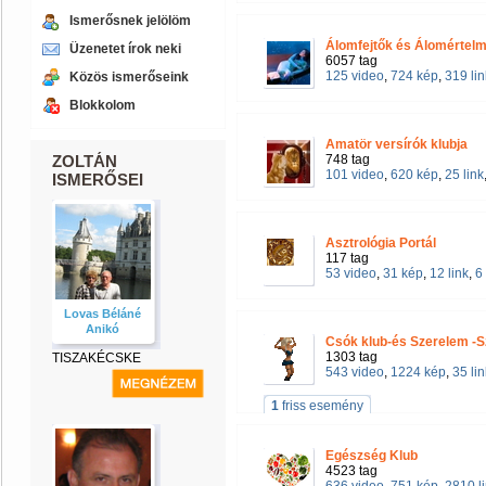
Ismerősnek jelölöm
Álomfejtők és Álomértel
Üzenetet írok neki
6057 tag
125 video
,
724 kép
,
319 lin
Közös ismerőseink
Blokkolom
Amatör versírók klubja
ZOLTÁN
748 tag
101 video
,
620 kép
,
25 link
ISMERŐSEI
Asztrológia Portál
117 tag
53 video
,
31 kép
,
12 link
,
6
Lovas Béláné
Anikó
Csók klub-és Szerelem -
1303 tag
TISZAKÉCSKE
543 video
,
1224 kép
,
35 lin
1
friss esemény
Egészség Klub
4523 tag