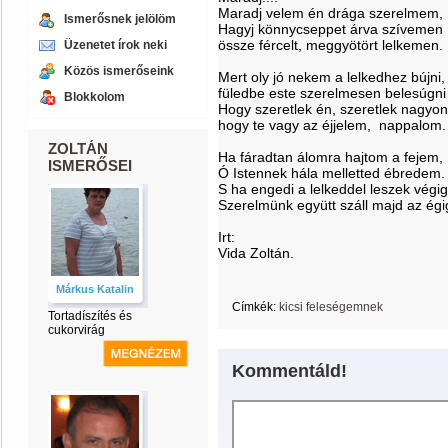
Maradj velem én drága szerelmem,
Ismerősnek jelölöm
Hagyj könnycseppet árva szívemen
össze fércelt, meggyötört lelkemen.
Üzenetet írok neki
Közös ismerőseink
Mert oly jó nekem a lelkedhez bújni,
füledbe este szerelmesen belesúgni
Blokkolom
Hogy szeretlek én, szeretlek nagyon
hogy te vagy az éjjelem, nappalom.
ZOLTÁN
Ha fáradtan álomra hajtom a fejem,
ISMERŐSEI
Ó Istennek hála melletted ébredem.
S ha engedi a lelkeddel leszek végig
Szerelmünk együtt száll majd az égi
Irt:
Vida Zoltán.
Márkus Katalin
Címkék:
kicsi feleségemnek
Tortadíszítés és
cukorvirág
Kommentáld!