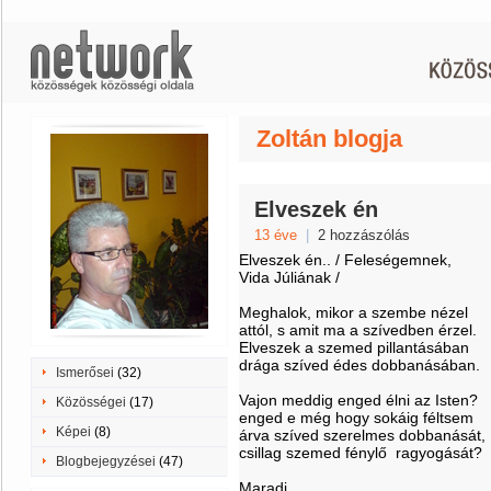
Zoltán blogja
Elveszek én
13 éve
|
2 hozzászólás
Elveszek én.. / Feleségemnek,
Vida Júliának /
Meghalok, mikor a szembe nézel
attól, s amit ma a szívedben érzel.
Elveszek a szemed pillantásában
drága szíved édes dobbanásában.
Ismerősei
(32)
Vajon meddig enged élni az Isten?
Közösségei
(17)
enged e még hogy sokáig féltsem
Képei
(8)
árva szíved szerelmes dobbanását,
csillag szemed fénylő ragyogását?
Blogbejegyzései
(47)
Maradj....