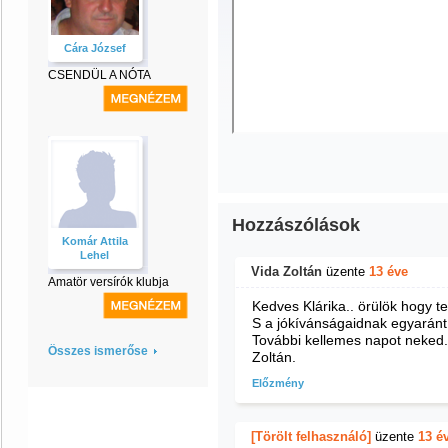
Cára József
CSENDÜL A NÓTA
Hozzászólások
Komár Attila
Lehel
Vida Zoltán
üzente
13 éve
Amatör versírók klubja
Kedves Klárika.. örülök hogy t
S a jókívánságaidnak egyaránt
További kellemes napot neked..
Összes ismerőse
Zoltán.
Előzmény
[Törölt felhasználó]
üzente
13 é