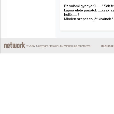
Ez valami gyönyörű..... ! Sok f
kapna élete párjátol. ....csak a
holló..... !
Minden szépet és jót kívánok !
© 2007 Copyright Network.hu Minden jog fenntartva.
Impress