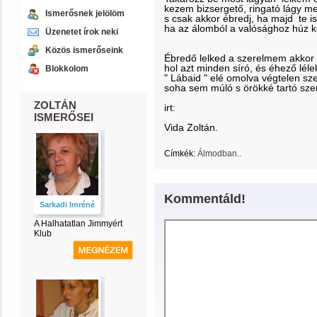
kezem bizsergető, ringató lágy me
Ismerősnek jelölöm
s csak akkor ébredj, ha majd te i
ha az álomból a valósághoz húz k
Üzenetet írok neki
Közös ismerőseink
Ébredő lelked a szerelmem akkor is
hol azt minden síró, és éhező léle
Blokkolom
" Lábaid " elé omolva végtelen sze
soha sem múló s örökké tartó sz
ZOLTÁN
irt:
ISMERŐSEI
Vida Zoltán.
Címkék:
Álmodban..
Kommentáld!
Sarkadi Imréné
A Halhatatlan Jimmyért
Klub