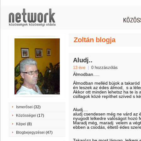
Zoltán blogja
Aludj..
13 éve
|
0 hozzászólás
Álmodban.....
Álmodban melléd bújok a takaród
én leszek az édes álmod, s a léle
Akkor ott minden lehetsz ha te is 
csillagok közé repíthet szíved s ké
Ismerősei
(32)
Aludj....
aludj csendesen még ne várd az 
Közösségei
(17)
nyugodt lelkedre valóságot hozó f
Maradj még, maradj velem a vég
Képei
(8)
ebben a csodás, éltető édes szer
Blogbejegyzései
(47)
Takarózz be most lágyan lelkem e