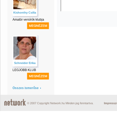
Kishonthy Csilla
Amatör versírók klubja
Schneider Erika
LEGJOBB KLUB
Összes ismerőse
© 2007 Copyright Network.hu Minden jog fenntartva.
Impress