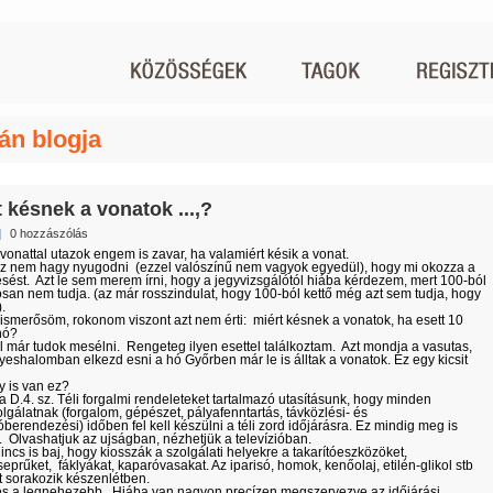
ván blogja
t késnek a vonatok ...,?
|
0 hozzászólás
vonattal utazok engem is zavar, ha valamiért késik a vonat.
z nem hagy nyugodni (ezzel valószínű nem vagyok egyedül), hogy mi okozza a
sést. Azt le sem merem írni, hogy a jegyvizsgálótól hiába kérdezem, mert 100-ból
osan nem tudja. (az már rosszindulat, hogy 100-ból kettő még azt sem tudja, hogy
.
ismerősöm, rokonom viszont azt nem érti: miért késnek a vonatok, ha esett 10
hó?
l már tudok mesélni. Rengeteg ilyen esettel találkoztam. Azt mondja a vasutas,
eshalomban elkezd esni a hó Győrben már le is álltak a vonatok. Ez egy kicsit
 is van ez?
a a D.4. sz. Téli forgalmi rendeleteket tartalmazó utasításunk, hogy minden
lgálatnak (forgalom, gépészet, pályafenntartás, távközlési- és
tóberendezési) időben fel kell készülni a téli zord időjárásra. Ez mindig meg is
k. Olvashatjuk az ujságban, nézhetjük a televízióban.
incs is baj, hogy kiosszák a szolgálati helyekre a takarítóeszközöket,
eprűket, fáklyákat, kaparóvasakat. Az iparisó, homok, kenőolaj, etilén-glikol stb
t sorakozik készenlétben.
s a legnehezebb. Hiába van nagyon precízen megszervezve az időjárási