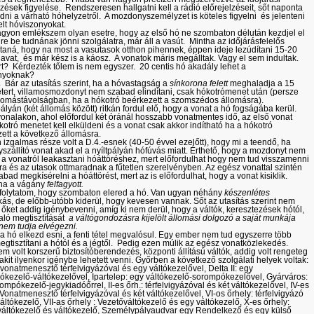
lzések figyelése. Rendszeresen hallgatni kell a rádió előrejelzéseit, sőt naponta
dni a várható hóhelyzetről. A mozdonyszemélyzet is köteles figyelni és jelenteni
elt hóviszonyokat.
yon emlékszem olyan esetre, hogy az első hó ne szombaton délután kezdjel el
ire be tudnának jönni szolgálatra, már áll a vasút. Mintha az időjárásfelelős
taná, hogy na most a vasutasok otthon pihennek, éppen ideje lezúdítani 15-20
havat, és már kész is a káosz. A vonatok máris megálltak. Vagy el sem indultak.
t? Kérdezték tőlem is nem egyszer. 20 centis hó akadály lehet a
nyoknak?
 Bár az utasítás szerint, ha a hóvastagság a
sínkorona felett
meghaladja a 15
tert, villamosmozdonyt nem szabad elindítani, csak hókotrómenet után (persze
lomástávolságban, ha a hókotró beérkezett a szomszédos állomásra).
 pályán (két állomás között) ritkán fordul elő, hogy a vonat a hó fogságába kerül.
onalakon, ahol előfordul két óránál hosszabb vonatmentes idő, az első vonat
ókotró menetet kell elküldeni és a vonat csak akkor indítható ha a hókotró
ett a következő állomásra.
izgalmas része volt a D.4.-esnek (40-50 évvel ezelőtt), hogy mi a teendő, ha
szállító vonat akad el a nyíltpályán hófúvás miatt. Érthető, hogy a mozdonyt nem
a vonatról leakasztani hóáttöréshez, mert előfordulhat hogy nem tud visszamenni
ra és az utasok ottmaradnak a fűtetlen szerelvényben. Az egész vonattal szintén
bad megkísérelni a hóáttörést, mert az is előfordulhat, hogy a vonat kisiklik.
 ha a vágány
felfagyott.
olytatom, hogy szombaton elered a hó. Van ugyan néhány
készenlétes
s, de előbb-utóbb kiderül, hogy kevesen vannak. Sőt az utasítás szerint nem
őket addig igénybevenni, amíg ki nem derül, hogy a váltók, keresztezések hótól,
való megtisztítását
a váltógondozásra kijelölt állomási dolgozó a saját munkája
 nem tudja elvégezni.
a hó elkezd esni, a fenti tétel megvalósul. Egy ember nem tud egyszerre több
megtisztítani a hótól és a jégtől. Pedig ezen múlik az egész vonatközlekedés.
m volt korszerű biztosítóberendezés, központi állítású váltók, addig volt rengeteg
akit ilyenkor igénybe lehetett venni. Győrben a következő szolgálati helyek voltak:
: vonatmenesztő térfelvigyázóval és egy váltókezelővel, Delta II: egy
kezelő-váltókezelővel, Ipartelep: egy váltókezelő-sorompókezelővel, Gyárváros:
ompókezelő-jegykiadóőrrel, II-es őrh.: térfelvigyázóval és két váltókezelővel, IV-es
 Vonatmenesztő térfelvigyázóval és két váltókezelővel, VI-os őrhely: térfelvigyázó
váltókezelő, VII-as őrhely : Vezetőváltókezelő és egy váltókezelő, X-es őrhely:
áltókezelő és váltókezelő, Személypályaudvar egy Rendelkező és egy külső