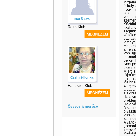
forgalm
őrhely 
hogy min
Jelenle
vonatme
Mező Éva
személy
Közülük
Retro Klub
szabál
Térjünk
váltók 
ette az
lefagyha
Ma, ami
a helys
Van ugy
elromol
be kell 
Ahol pe
akkor f
Miért i
rájműve
Csehné Ilonka
hajthat
tősínhe
Hangszer Klub
kampóz
a vágán
alaktrés
Ha a vo
problém
Ha a vá
Összes ismerőse
A kampó
olvaszta
Van kb.
kampózá
A váltó 
gomboka
fénnyel
tökélet