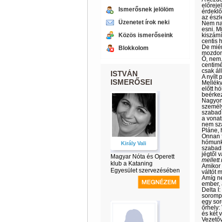
előreje
Ismerősnek jelölöm
érdeklő
az észl
Üzenetet írok neki
Nem nag
esni. M
Közös ismerőseink
kiszámí
centis 
De miér
Blokkolom
mozdo
Ó, nem.
centimé
csak ál
ISTVÁN
A nyílt
ISMERŐSEI
Mellékv
előtt h
beérkez
Nagyon 
személy
szabad 
a vonat
nem sza
Pláne,
Onnan f
hómunká
Király Vali
szabad 
jégtől 
Magyar Nóta és Operett
mellett
klub a Kataning
Amikor 
Egyesület szervezésében
váltót 
Amíg ne
ember, 
Delta I
sorompó
egy sor
őrhely:
és két 
Vezetőv