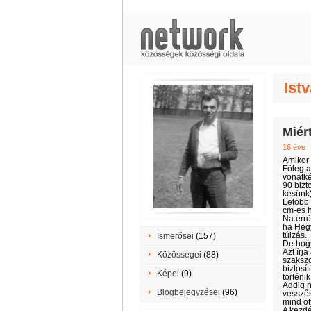
Ist
Miér
16 éve
Amikor 
Főleg a
vonatké
90 bizt
késünk)
Letöbb 
cm-es 
Na errő
ha Hegy
túlzás.
Ismerősei
(157)
De hogy
Azt írj
Közösségei
(88)
szakszo
biztosí
Képei
(9)
történi
Addig n
Blogbejegyzései
(96)
vesszős
mind ot
A kezdé