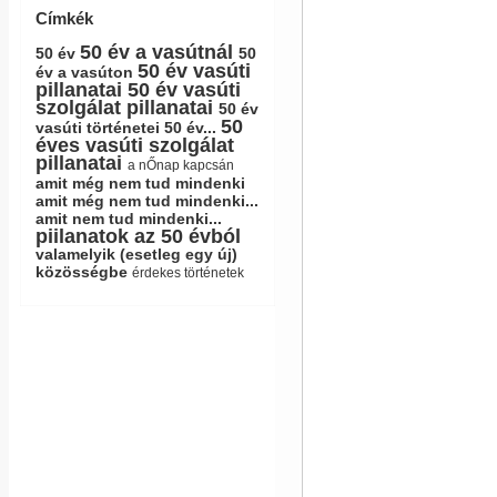
Címkék
50 év a vasútnál
50 év
50
50 év vasúti
év a vasúton
pillanatai
50 év vasúti
szolgálat pillanatai
50 év
50
vasúti történetei
50 év...
éves vasúti szolgálat
pillanatai
a nŐnap kapcsán
amit még nem tud mindenki
amit még nem tud mindenki...
amit nem tud mindenki...
piilanatok az 50 évból
valamelyik (esetleg egy új)
közösségbe
érdekes történetek