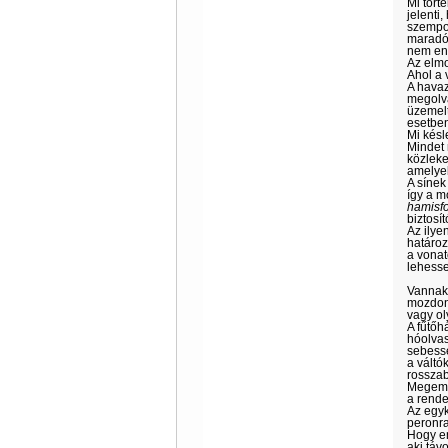
Mi tört
jelenti
szempon
maradó 
nem eng
Az elmo
Ahol a 
A havaz
megolva
üzemelt
esetbe
Mi késl
Mindet 
közleke
amelyek
A sínek
így a m
hamisfo
biztosí
Az ilye
határoz
a vonat
lehesse
Vannak 
mozdonn
vagy ol
A fűtőh
hóolvas
sebessé
a váltó
rosszab
Megemlí
a rende
Az egyk
peronra
Hogy en
aki táv