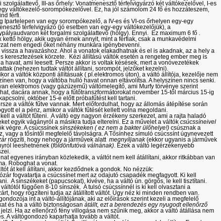
i szolgálattevő, III-as őrhely: Vonatmenesztő térfelvigyárzó két váltókezelővel, I-es
egy váltókezelő-sorompókezelővel. Ez, ha jól számolom 24 fő és hozzáteszem,
d férfi.
g Ipartelepen van egy sorompókezelő, a IV-es és VI-os őrhelyen egy-egy
nesztő térfelvigyázó (jó esetben van egy-egy váltókezelőjük), a
pályaudvaron két forgalmi szolgálattevő (hölgy). Ennyi. Ez maximum 6 fő .
 kettő hölgy, akik ugyan érnek annyit, mint a férfiak, csak a munkavédelmi
yzat nem engedi őket néhány munkára igénybevenni.
 vissza a havazáshoz. Ahol a vonatok elakadhatnak és el is akadnak, az a hely a
és keresztezések körzete. Kézi állítású váltók esetén a rengeteg ember meg is
t a havat, ami leesett. Persze akkor is voltak késések, mert a vonóvezetékek
ttak (nehezen tudtak váltót állítani, sorompót, jelzőket kezelni).
kor a váltók központi állításuak ( pl.elektromos úton), a váltó állítója, kezelője nem
zínen van, hogy a váltóba hulló havat onnan eltávolítsa. A helyszínen nincs senki.
an elektromos (vagy gázüzemű) váltómelegítő, ami Murfy törvénye szerint
hat, dacára annak, hogy a fűtőtranszformátorokat november 15-től március 15-ig
kapcsolni, október 15-e előtt próbafűtést kell tartani.
rsze a váltók fűtve vannak. Mert előfordulhat, hogy az állomás átépítése során
ogyott el a pénz, amikor a váltók fűtését kellett volna megoldani.
s kell a váltót fűteni. A váltó egy nagyon érzékeny szerkezet, ami a rajta haladó
ket egyik vágányról a másikra tudja elterelni. Ez a művelet a váltók
csúcssíneivel
ók végre. A csúcssínek
sínszékeken ( ez nem a bakter ülőhelye!)
csúsznak a
z, vagy a tősíntől megfelelő távolságra. A Tősínhez símuló csúcssínt úgynevezett
ár
rögzíti, hogy nehogy a járművek alatt
megnyíljanak
(ekkor ugyanis a járművek
yról leeshetnének (
földönfutóvá válnának)
. Ezek a váltó legérzékenyebb
zei.
nat egyenes irányban közlekedik, a váltót nem kell átállítani, akkor ritkábban van
a. Roboghat a vonat.
ltót át kell állítani, akkor kezdődnek a gondok. No nézzük:
zár fogvatartja a csúcssínet mert az odajutó csapadék megfagyott. Ki kell
ni. A sínszékeket (papucsokat), kivéve, ha a váltó ún. görgős, le kell tisztítani.
 váltótól függően 8-10 sínszék. A tulsó csúcssínnél is ki kell olvasztani a
rt, hogy rögzíteni tudja az átállított váltót. Úgy néz ki minden rendben van.
gondozója int a váltó-állítójának, aki az előírások szerint kezeli a megfelelő
t és ha a váltó biztonságosan
átállt, ezt a berendezés egy nyugodt ellenőrző
jelzi. Ha az ellenőrző fény villogása nem szűnik meg, akkor a váltó átállása nem
es. A váltógondozó kaparhatja tovább a váltót.