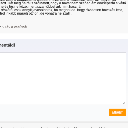
zott. Hát még ha rá is szólhatott, hogy a havat nem szabad ám odaseperni a váltó
ne és tősíne közé, mert azzal többet árt, mint használ.
észéről csak annyit javasolhatok, ha meghallod, hogy rövidesen havazás lesz,
ted inkább maradj otthon, de vonatra ne szállj.
:
50 év a vasútnál
entáld!