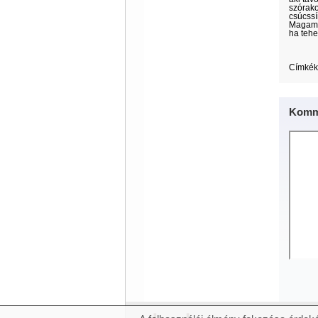
szórako
csúcssí
Magam r
ha tehe
Címkék
Komm