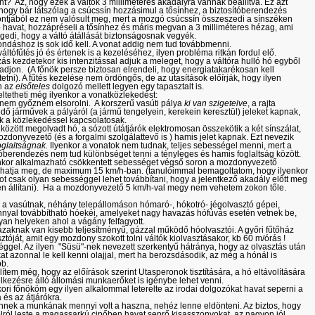
ént? Az, hogy ezek a váltók 3 milliméteres akadályra vannak beállítva. Ez azt
, hogy bár látszólag a csúcssín hozzásimul a tősínhez, a biztosítóberendezés
tjából ez nem valósult meg, mert a mozgó csúcssín összeszedi a sínszéken
havat, hozzápréseli a tősínhez és máris megvan a 3 milliméteres hézag, ami
edi, hogy a váltó átállását biztonságosnak vegyék.
ndáshoz is sok idő kell. A vonat addig nem tud továbbmenni.
váltófűtés jó és értenek is a kezeléséhez, ilyen probléma ritkán fordul elő.
ás kezdetekor kis intenzitással adjuk a meleget, hogy a váltóra hulló hó egyből
djon. (A főnök persze biztosan elrendeli, hogy energiatakarékosan kell
etni). A fűtés kezelése nem ördöngős, de az utasítások előírják, hogy ilyen
n az
elsőteles
dolgozó mellett legyen egy tapasztalt is.
eltetheti még ilyenkor a vonatközlekedést:
nem győzném elsorolni. A korszerű vasúti pálya
ki van szigetelve
, a rajta
dő járművek a pályáról (a jármű tengelyein, kerekein keresztül) jeleket kapnak,
 a közlekedéssel kapcsolatosak.
 között megolvadt hó, a sózott útátjárók elektromosan összekötik a két sínszálat,
ozdonyvezető (és a forgalmi szolgálattevő is ) hamis jelet kapnak. Ezt nevezik
glaltságnak.
Ilyenkor a vonatok nem tudnak, teljes sebességel menni, mert a
tóberendezés nem tud különbséget tenni a tényleges és hamis foglaltság között.
nkor alkalmazható csökkentett sebességet végső soron a mozdonyvezető
hatja meg, de maximum 15 km/h-ban. (tanulóimmal bemagoltatom, hogy ilyenkor
ot csak olyan sebességgel lehet továbbítani, hogy a jelentkező akadály előtt meg
n állítani). Ha a mozdonyvezető 5 km/h-val megy nem vehetem zokon tőle.
a vasútnak, néhány telepállomáson hómaró-, hókotró- jégolvasztó gépei,
yal továbbítható hóekéi, amelyeket nagy havazás hófúvás esetén vetnek be,
yan helyeken ahol a vágány felfagyott.
ázaknak van kisebb teljesítményű, gázzal működő hóolvasztói. A győri fűtőház
ztóját, amit egy mozdony szokott tolni váltók kiolvasztásakor, kb 60 m/órás !
ggel. Az ilyen "Süsü"-nek nevezett szerkentyű hátránya, hogy az olvasztás után
kat azonnal le kell kenni olajjal, mert ha berozsdásodik, az még a hónál is
b.
tem még, hogy az előírások szerint Utasperonok tisztítására, a hó eltávolítására
lkezésre álló állomási munkaerőket is igénybe lehet venni.
ori főnököm egy ilyen alkalommal leterelte az irodai dolgozókat havat seperni a
 és az átjárókra.
nek a munkának mennyi volt a haszna, nehéz lenne eldönteni. Az biztos, hogy
olról leste a magassarkú cipőben havat seprő kisasszonyokat, az nagyon jól