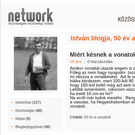
István blogja, 50 év 
Miért késnek a vonatok
16 éve
|
0 hozzászólás
Amikor vonattal utazok engem is z
Főleg az nem hagy nyugodni (ezz
mi okozza a vonatkésést. Azt le s
hiába kérdezem, mert 100-ból 90 b
hogy 100-ból kettő még azt sem t
Letöbb ismerősöm, rokonom viszon
ha esett 10 cm-es hó?
Na erről már tudok mesélni. Renge
a vasutas, ha Hegyeshalomban elk
Ismerősei
(157)
vonatok.
Közösségei
(88)
Címkék:
50 év a vasútnál
Képei
(9)
Blogbejegyzései
(96)