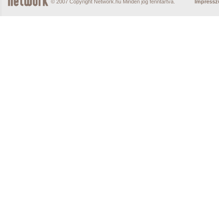
© 2007 Copyright Network.hu Minden jog fenntartva.
Impress