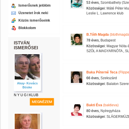
53 éves,
Szombathely (Szen
Ismerősnek jelölöm
Közösségei:
Máté Péter kl
Üzenetet írok neki
Leslie L. Lawrence klub
Közös ismerőseink
Blokkolom
B.Tóth Magda
(btothmagda
78 éves,
Budapest
ISTVÁN
Közösségei:
Magyar Nóta é
ISMERŐSEI
SZÓL A MAGYARNÓTA
,
S
Baka Péterné Teca
(Flippe
66 éves,
Szekszárd
Akay- Kovács
Közösségei:
Balaton Szere
Böske
N Y U G I KLUB
Bakti Éva
(baktieva)
80 éves,
Nyíregyháza
Közösségei:
SLÁGERMÚZ