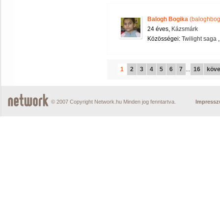
Balogh Bogika
(baloghbog
24 éves,
Kázsmárk
Közösségei:
Twilight saga
1
2
3
4
5
6
7
...
16
köve
© 2007 Copyright Network.hu Minden jog fenntartva.
Impress