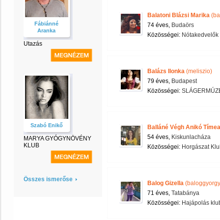
Balatoni Blázsi Marika
(ba
Fábiánné
74 éves,
Budaörs
Aranka
Közösségei:
Nótakedvelők 
Utazás
Balázs Ilonka
(meliszio)
79 éves,
Budapest
Közösségei:
SLÁGERMÚZ
Szabó Enikő
Balláné Végh Anikó Tíme
54 éves,
Kiskunlacháza
MARYA GYÓGYNÖVÉNY
KLUB
Közösségei:
Horgászat Klu
Összes ismerőse
Balog Gizella
(baloggyorg
71 éves,
Tatabánya
Közösségei:
Hajápolás klu