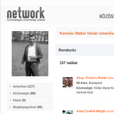
Keresés Walter István ismerőse
Rendezés
157 találat
Akay- Kovács Böske
(aka
68 éves,
Budapest
Ismerősei
(157)
Közösségei:
Nótár Maryt K
vannak klub
Közösségei
(88)
Képei
(9)
Blogbejegyzései
(96)
Antal Zsoltné Magdi
(antal