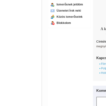
Ismerősnek jelölöm
Üzenetet írok neki
Közös ismerőseink
Blokkolom
A k
Címkék
megnyi
Kapcs
Film
Potp
Holn
Komm