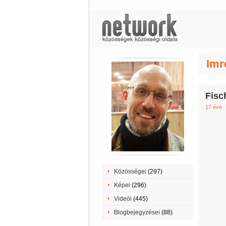
Imr
Fisch
17 éve
Közösségei
(297)
Képei
(296)
Videói
(445)
Blogbejegyzései
(88)