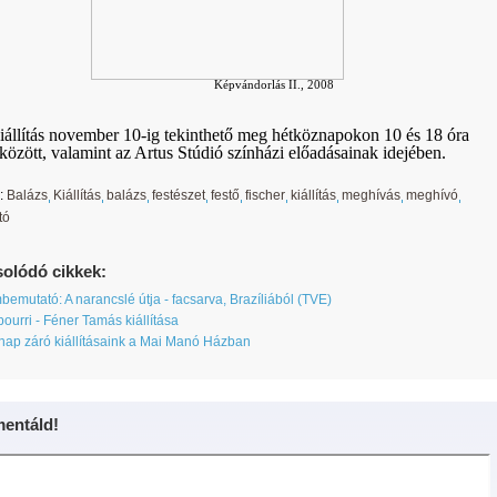
Képvándorlás II
.,
2008
iállítás november 10-ig tekinthető meg hétköznapokon 10 és 18 óra
között, valamint az Artus Stúdió színházi előadásainak idejében.
:
Balázs
Kiállítás
balázs
festészet
festő
fischer
kiállítás
meghívás
meghívó
tó
olódó cikkek:
bemutató: A narancslé útja - facsarva, Brazíliából (TVE)
ourri - Féner Tamás kiállítása
ap záró kiállításaink a Mai Manó Házban
entáld!