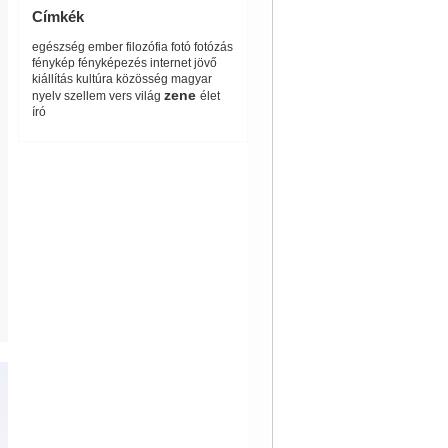
Címkék
egészség
ember
filozófia
fotó
fotózás
fénykép
fényképezés
internet
jövő
kiállítás
kultúra
közösség
magyar
zene
nyelv
szellem
vers
világ
élet
író