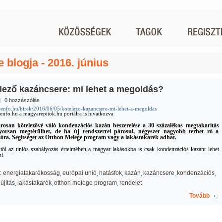
e blogja - 2016. június
lező kazáncsere: mi lehet a megoldás?
|
0 hozzászólás
reenfo.hu/hirek/2016/06/05/kotelezo-kazancsere-mi-lehet-a-megoldas
reenfo.hu a magyarepitok.hu portálra is hivatkozva
osan kötelezővé váló kondenzációs kazán beszerelése a 30 százalékos megtakarítás
yorsan megtérülhet, de ha új rendszerrel párosul, négyszer nagyobb terhet ró a
óra. Segítséget az Otthon Melege program vagy a lakástakarék adhat.
-től az uniós szabályozás értelmében a magyar lakásokba is csak kondenzációs kazánt lehet
i.
:
energiatakarékosság
európai unió
hatásfok
kazán
kazáncsere
kondenzációs
újítás
lakástakarék
otthon melege program
rendelet
Tovább