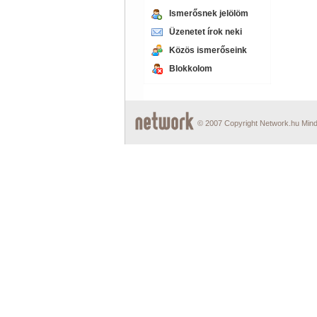
Ismerősnek jelölöm
Üzenetet írok neki
Közös ismerőseink
Blokkolom
© 2007 Copyright Network.hu Minde