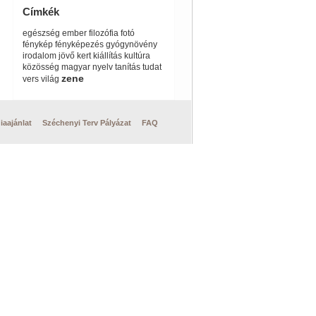
Címkék
egészség
ember
filozófia
fotó
fénykép
fényképezés
gyógynövény
irodalom
jövő
kert
kiállítás
kultúra
közösség
magyar
nyelv
tanítás
tudat
zene
vers
világ
iaajánlat
Széchenyi Terv Pályázat
FAQ