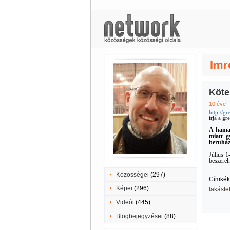
Imr
Köte
10 éve
http://g
írja a g
A hamar
miatt g
beruház
Július 1
beszereln
Közösségei
(297)
Címkék
Képei
(296)
lakásfel
Videói
(445)
Blogbejegyzései
(88)