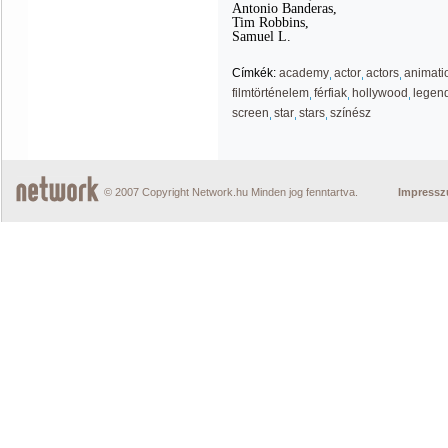
Antonio Banderas,
Tim Robbins,
Samuel L.
Címkék:
academy
actor
actors
animati
filmtörténelem
férfiak
hollywood
legen
screen
star
stars
színész
© 2007 Copyright Network.hu Minden jog fenntartva.
Impress