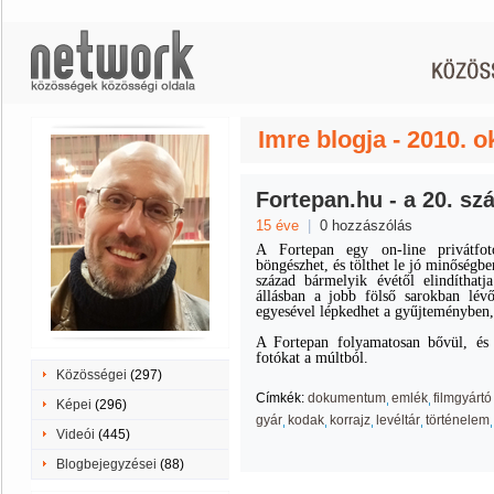
Imre blogja - 2010. o
Fortepan.hu - a 20. sz
15 éve
|
0 hozzászólás
A Fortepan egy on-line privátfot
böngészhet, és tölthet le jó minőségb
század bármelyik évétől elindítha
állásban a jobb fölső sarokban lévő
egyesével lépkedhet a gyűjteményben,
A Fortepan folyamatosan bővül, és 
fotókat a múltból.
Közösségei
(297)
Címkék:
dokumentum
emlék
filmgyártó
Képei
(296)
gyár
kodak
korrajz
levéltár
történelem
Videói
(445)
Blogbejegyzései
(88)