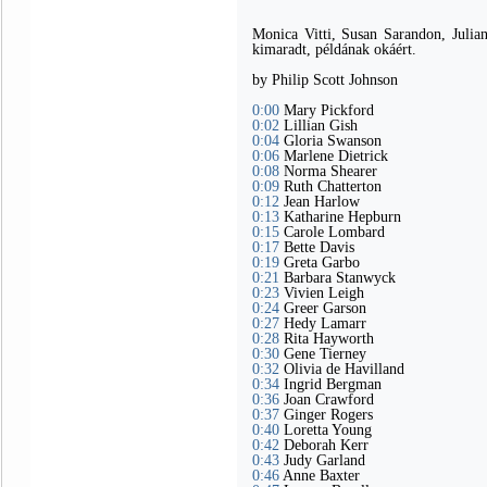
Monica Vitti, Susan Sarandon, Juli
kimaradt, példának okáért.
by Philip Scott Johnson
0:00
Mary Pickford
0:02
Lillian Gish
0:04
Gloria Swanson
0:06
Marlene Dietrick
0:08
Norma Shearer
0:09
Ruth Chatterton
0:12
Jean Harlow
0:13
Katharine Hepburn
0:15
Carole Lombard
0:17
Bette Davis
0:19
Greta Garbo
0:21
Barbara Stanwyck
0:23
Vivien Leigh
0:24
Greer Garson
0:27
Hedy Lamarr
0:28
Rita Hayworth
0:30
Gene Tierney
0:32
Olivia de Havilland
0:34
Ingrid Bergman
0:36
Joan Crawford
0:37
Ginger Rogers
0:40
Loretta Young
0:42
Deborah Kerr
0:43
Judy Garland
0:46
Anne Baxter