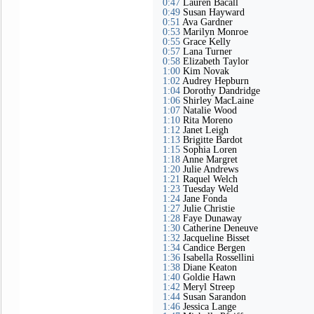
0:47
Lauren Bacall
0:49
Susan Hayward
0:51
Ava Gardner
0:53
Marilyn Monroe
0:55
Grace Kelly
0:57
Lana Turner
0:58
Elizabeth Taylor
1:00
Kim Novak
1:02
Audrey Hepburn
1:04
Dorothy Dandridge
1:06
Shirley MacLaine
1:07
Natalie Wood
1:10
Rita Moreno
1:12
Janet Leigh
1:13
Brigitte Bardot
1:15
Sophia Loren
1:18
Anne Margret
1:20
Julie Andrews
1:21
Raquel Welch
1:23
Tuesday Weld
1:24
Jane Fonda
1:27
Julie Christie
1:28
Faye Dunaway
1:30
Catherine Deneuve
1:32
Jacqueline Bisset
1:34
Candice Bergen
1:36
Isabella Rossellini
1:38
Diane Keaton
1:40
Goldie Hawn
1:42
Meryl Streep
1:44
Susan Sarandon
1:46
Jessica Lange