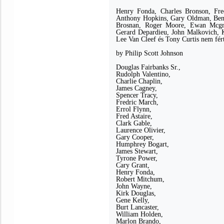
Henry Fonda, Charles Bronson,
Fre
Anthony Hopkins, Gary Oldman, Ben 
Brosnan, Roger Moore, Ewan Mcgreg
Gerard Depardieu, John Malkovich, K
Lee Van Cleef és Tony Curtis nem férte
by Philip Scott Johnson
Douglas Fairbanks Sr.,
Rudolph Valentino,
Charlie Chaplin,
James Cagney,
Spencer Tracy,
Fredric March,
Errol Flynn,
Fred Astaire,
Clark Gable,
Laurence Olivier,
Gary Cooper,
Humphrey Bogart,
James Stewart,
Tyrone Power,
Cary Grant,
Henry Fonda,
Robert Mitchum,
John Wayne,
Kirk Douglas,
Gene Kelly,
Burt Lancaster,
William Holden,
Marlon Brando,