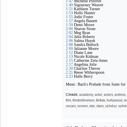
1:47
Michelle Pfeiffer
1:49
Sigourney Weaver
1:51
Kathleen Turner
1:53
Holly Hunter
1:55
Jodie Foster
1:57
Angela Bassett
1:59
Demi Moore
2:00
Sharon Stone
2:02
Meg Ryan
2:04
Julia Roberts
2:06
Salma Hayek
2:08
Sandra Bullock
2:09
Julianne Moore
2:12
Diane Lane
2:13
Nicole Kidman
2:15
Catherine Zeta-Jones
2:17
Angelina Jolie
2:20
Charlize Theron
2:21
Reese Witherspoon
2:23
Halle Berry
Music: Bach's Prelude from Suite for
Címkék:
academy
actor
actors
actress
film
filmtörténelem
férfiak
hollywood
l
oscars
screen
star
stars
színész
színé