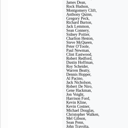
James Dean,
Rock Hudson,
Montgomery Clift,
Anthony Quinn,
Gregory Peck,
Richard Burton,
Jack Lemmon,
Sean Connery,
Sidney Poitier,
Charlton Heston,
Steve McQueen,
Peter O'Toole,
Paul Newman,
Clint Eastwood,
Robert Redford,
Dustin Hoffman,
Roy Scheider,
Warren Beatty,
Dennis Hopper,
Al Pacino,
Jack Nicholson,
Robert De Niro,
Gene Hackman,
Jon Voight,
Harrison Ford,
Kevin Kline,
Kevin Costner,
Michael Douglas,
Christopher Walken,
Mel Gibson,
Sean Penn,
John Travolta,