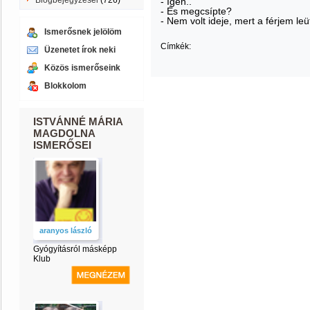
Blogbejegyzései
(726)
- Igen..
- És megcsípte?
- Nem volt ideje, mert a férjem leü
Ismerősnek jelölöm
Címkék:
Üzenetet írok neki
Közös ismerőseink
Blokkolom
ISTVÁNNÉ MÁRIA
MAGDOLNA
ISMERŐSEI
aranyos lászló
Gyógyításról másképp
Klub