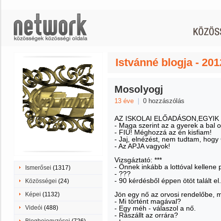
Istvánné blogja - 20
Mosolyogj
13 éve
|
0 hozzászólás
AZ ISKOLAI ELŐADÁSON,EGYIK
- Maga szerint az a gyerek a bal o
- FIÚ! Méghozzá az én kisfiam!
- Jaj, elnézést, nem tudtam, hogy
- Az APJA vagyok!
Vizsgáztató: ***
- Önnek inkább a lottóval kellene 
Ismerősei
(1317)
- ???
- 90 kérdésből éppen ötöt talált el.
Közösségei
(24)
Jön egy nő az orvosi rendelőbe, m
Képei
(1132)
- Mi történt magával?
Videói
(488)
- Egy méh - válaszol a nő.
- Rászállt az orrára?