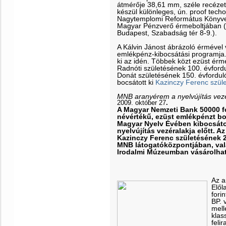
átmérője 38,61 mm, széle recézet
készül különleges, ún. proof tech
Nagytemplomi Református Könyves
Magyar Pénzverő érmeboltjában (
Budapest, Szabadság tér 8-9.).
A Kálvin Jánost ábrázoló érmével
emlékpénz-kibocsátási programja
ki az idén. Többek közt ezüst ér
Radnóti születésének 100. évfordul
Donát születésének 150. évforduló
bocsátott ki
Kazinczy Ferenc szüle
MNB aranyérem a nyelvújítás vezér
2009. október 27
.
A Magyar Nemzeti Bank 50000 fo
névértékű, ezüst emlékpénzt bo
Magyar Nyelv Évében kibocsáto
nyelvújítás vezéralakja előtt. 
Kazinczy Ferenc születésének 2
MNB látogatóközpontjában, vala
Irodalmi Múzeumban vásárolhat
Az a
Elől
fori
BP. 
mell
klas
feli