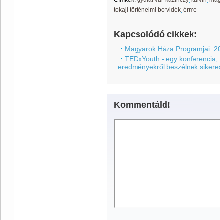
Címkék:
gyulai vár
kazinczy
kálvin
mag
tokaji történelmi borvidék
érme
Kapcsolódó cikkek:
Magyarok Háza Programjai: 2
TEDxYouth - egy konferencia, 
eredményekről beszélnek sikeres
Kommentáld!