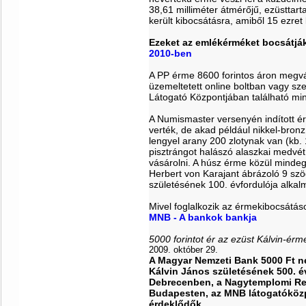
38,61 milliméter átmérőjű, ezüstta
került kibocsátásra, amiből 15 ezret 
Ezeket az emlékérméket bocsátják
2010-ben
A PP érme 8600 forintos áron megvá
üzemeltetett online boltban vagy s
Látogató Központjában található min
A Numismaster versenyén indított é
verték, de akad például nikkel-bron
lengyel arany 200 zlotynak van (kb. 
pisztrángot halászó alaszkai medvét
vásárolni. A húsz érme közül mindeg
Herbert von Karajant ábrázoló 9 szö
születésének 100. évfordulója alkal
Mivel foglalkozik az érmekibocsátá
MNB - A bankok bankja
5000 forintot ér az ezüst Kálvin-érm
2009. október 29.
A Magyar Nemzeti Bank 5000 Ft né
Kálvin János születésének 500. é
Debrecenben, a Nagytemplomi Ref
Budapesten, az MNB látogatóközp
érdeklődők.