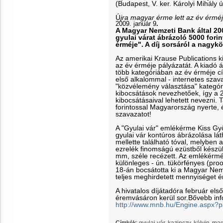
(Budapest, V. ker. Károlyi Mihály ú
Ú
jra magyar érme lett az év érméj
2009. január 9
.
A Magyar Nemzeti Bank által 20
gyulai várat ábrázoló 5000 fori
érméje". A díj sorsáról a nagyk
Az amerikai Krause Publications k
az év érméje pályázatát. A kiadó ált
több kategóriában az év érméje c
első alkalommal - internetes szav
"közvélemény választása" kategóri
kibocsátások nevezhetőek, így a 
kibocsátásaival lehetett nevezni. 
forintossal Magyarország nyerte, 
szavazatot!
A "Gyulai vár" emlékérme Kiss Gy
gyulai vár kontúros ábrázolása lát
mellette található tóval, melyben
ezrelék finomságú ezüstből készü
mm, széle recézett. Az emlékérmé
különleges - ún. tükörfényes (proo
18-án bocsátotta ki a Magyar Nem
teljes meghirdetett mennyiséget ér
A hivatalos díjátadóra február el
éremvásáron kerül sor.
Bővebb info
http://www.mnb.hu/Engine.aspx