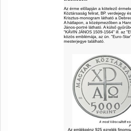
Az érme előlapján a kötelező érmeké
Köztársaság felirat, BP. verdejegy é
Krisztus-monogram látható a Debrec
A hátlapon, a középmezőben a Hans 
János-portré látható. A külső gyűr
"KÁVIN JÁNOS 1509-1564" ill. az 
közös emblémája, az ún. "Euro-Star"
mesterjegye található
.
Az emlékpénz 925 ezrelék finomsá