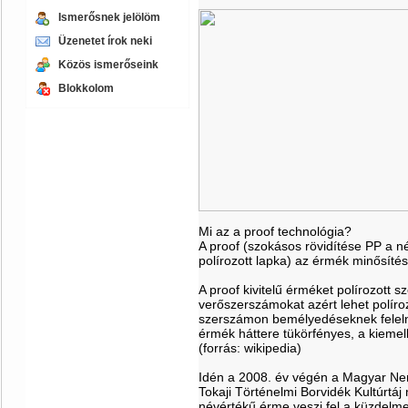
Ismerősnek jelölöm
Üzenetet írok neki
Közös ismerőseink
Blokkolom
Mi az a proof technológia?
A proof (szokásos rövidítése PP a né
polírozott lapka) az érmék minősítés
A proof kivitelű érméket polírozott s
verőszerszámokat azért lehet polír
szerszámon bemélyedéseknek felelnek
érmék háttere tükörfényes, a kieme
(forrás: wikipedia)
Idén a 2008. év végén a Magyar Nemz
Tokaji Történelmi Borvidék Kultúrtáj 
névértékű érme veszi fel a küzdelme