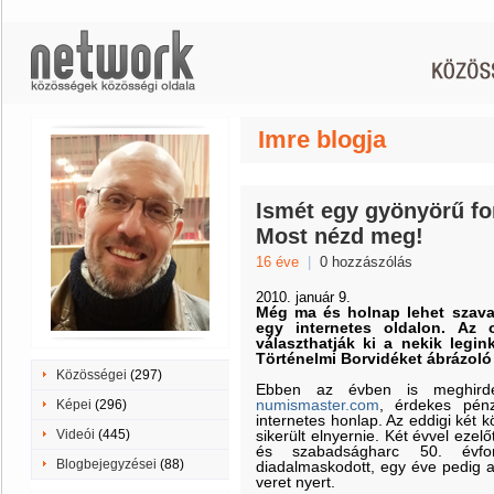
Imre blogja
Ismét egy gyönyörű for
Most nézd meg!
16 éve
|
0 hozzászólás
2010. január 9.
Még ma és holnap lehet szava
egy internetes oldalon. Az 
választhatják ki a nekik legi
Történelmi Borvidéket ábrázoló 
Közösségei
(297)
Ebben az évben is meghird
numismaster.com
, érdekes pénz
Képei
(296)
internetes honlap. Az eddigi két 
Videói
(445)
sikerült elnyernie. Két évvel ezel
és szabadságharc 50. évfo
Blogbejegyzései
(88)
diadalmaskodott, egy éve pedig a 
veret nyert.