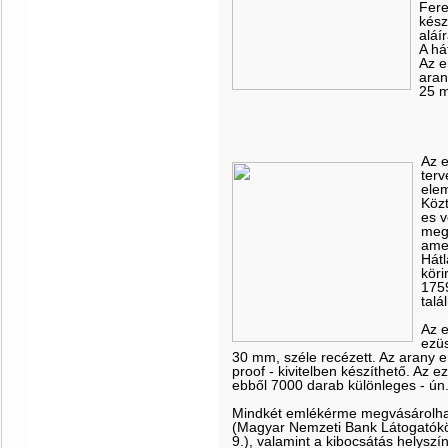
Fere
kész
aláí
A há
Az e
aran
25 m
Az 
terv
elem
Közt
es v
megj
amel
Hátl
kör
1759
talá
Az 
ezüs
30 mm, széle recézett. Az arany 
proof - kivitelben készíthető. Az
ebből 7000 darab különleges - ún. 
Mindkét emlékérme megvásárolha
(Magyar Nemzeti Bank Látogatóköz
9.), valamint a kibocsátás helysz