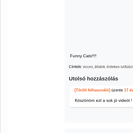
Funny Cats!!!!
Címkék:
vicces
állatok
érdekes szitúác
Utolsó hozzászólás
[Törölt felhasználó]
üzente
17 é
Köszönöm ezt a sok jó videót !