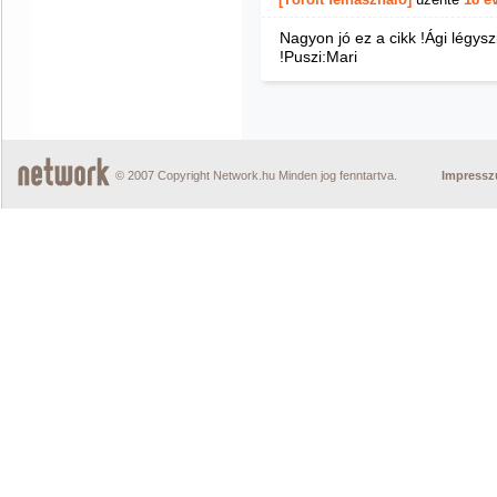
Nagyon jó ez a cikk !Ági légy
!Puszi:Mari
© 2007 Copyright Network.hu Minden jog fenntartva.
Impress