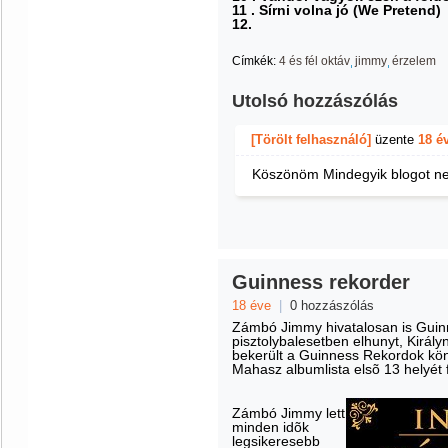
11 . Sírni volna jó (We Pretend)
12.
Címkék:
4 és fél oktáv
jimmy
érzelem
Utolsó hozzászólás
[Törölt felhasználó]
üzente
18 é
Köszönöm Mindegyik blogot ne
Guinness rekorder
18 éve
|
0 hozzászólás
Zámbó Jimmy hivatalosan is Guinn
pisztolybalesetben elhunyt, Király
bekerült a Guinness Rekordok kö
Mahasz albumlista elsõ 13 helyét f
Zámbó Jimmy lett
minden idõk
legsikeresebb