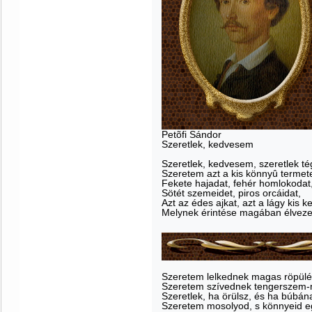
Petõfi Sándor
Szeretlek, kedvesem
Szeretlek, kedvesem, szeretlek té
Szeretem azt a kis könnyû termet
Fekete hajadat, fehér homlokodat
Sötét szemeidet, piros orcáidat,
Azt az édes ajkat, azt a lágy kis ke
Melynek érintése magában élveze
Szeretem lelkednek magas röpülé
Szeretem szívednek tengerszem-
Szeretlek, ha örülsz, és ha búbána
Szeretem mosolyod, s könnyeid e