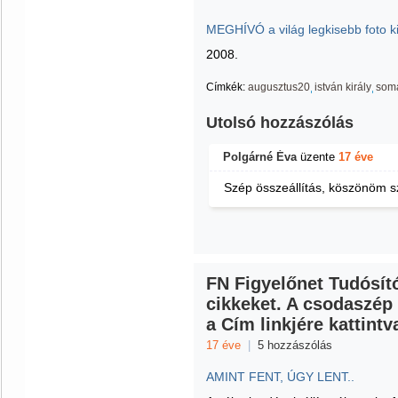
MEGHÍVÓ a világ legkisebb foto ki
2008.
Címkék:
augusztus20
istván király
som
Utolsó hozzászólás
Polgárné Éva
üzente
17 éve
Szép összeállítás, köszönöm 
FN Figyelőnet Tudósító
cikkeket. A csodaszép
a Cím linkjére kattint
17 éve
|
5 hozzászólás
AMINT FENT, ÚGY LENT..