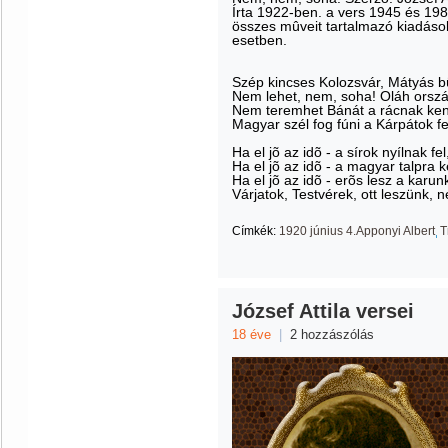
Írta 1922-ben. a vers 1945 és 198
összes mûveit tartalmazó kiadások 
esetben.
Szép kincses Kolozsvár, Mátyás 
Nem lehet, nem, soha! Oláh orszá
Nem teremhet Bánát a rácnak ken
Magyar szél fog fúni a Kárpátok fel
Ha el jõ az idõ - a sírok nyílnak fel
Ha el jõ az idõ - a magyar talpra k
Ha el jõ az idõ - erõs lesz a karun
Várjatok, Testvérek, ott leszünk,
Címkék:
1920 június 4.Apponyi Albert
T
József Attila versei
18 éve
|
2 hozzászólás