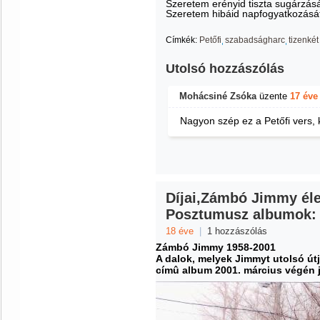
Szeretem erényid tiszta sugárzásá
Szeretem hibáid napfogyatkozásá
Címkék:
Petőfi
szabadságharc
tizenkét
Utolsó hozzászólás
Mohácsiné Zsóka
üzente
17 éve
Nagyon szép ez a Petőfi vers,
Díjai,Zámbó Jimmy éle
Posztumusz albumok:
18 éve
|
1 hozzászólás
Zámbó Jimmy 1958-2001
A dalok, melyek Jimmyt utolsó út
címû album 2001. március végén 