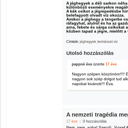
A jéghegyek a déli sarkon néha
különbözõ eseményekre reagál
A kék csíkot a jégrepedésbe hi
belefagyott olvadt víz okozza.
Amikor a jéghegy a tengerbe cs
ráfagyhat, alulról és ha az gaz
arna, fekete és sárga csíkokat
közben tapad a jégre, mielõtt a 
Címkék:
jéghegyek
természet víz
Utolsó hozzászólás
pappné éva
üzente
17 éve
Nagyon szépen köszönöm!!!! Eg
nagyon sok szép dolgot tud alko
napokat kivánok!!! Éva.
A nemzeti tragédia me
17 éve
|
0 hozzászólás
Nem, nem, soha!
Szerzõ: József At