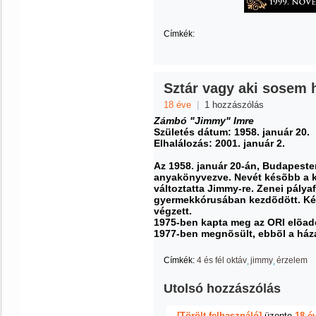
Címkék:
Sztár vagy aki sosem 
18 éve
|
1 hozzászólás
Zámbó "Jimmy" Imre
Születés dátum: 1958. január 20.
Elhalálozás: 2001. január 2.
Az 1958. január 20-án, Budapeste
anyakönyvezve. Nevét késõbb a k
változtatta Jimmy-re. Zenei pály
gyermekkórusában kezdõdött. Ké
végzett.
1975-ben kapta meg az ORI elõad
1977-ben megnõsült, ebbõl a háza
Címkék:
4 és fél oktáv
jimmy
érzelem
Utolsó hozzászólás
[Törölt felhasználó]
üzente
18 é