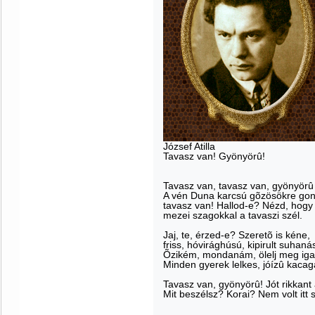
József Atilla
Tavasz van!
Gyönyörû!
Tavasz van, tavasz van, gyönyörû
A vén Duna karcsú gõzösökre gon
tavasz van! Hallod-e? Nézd, hogy 
mezei szagokkal a tavaszi szél.
Jaj, te, érzed-e? Szeretõ is kéne,
friss, hóvirághúsú, kipirult suhaná
Õzikém, mondanám, ölelj meg iga
Minden gyerek lelkes, jóízû kacag
Tavasz van, gyönyörû! Jót rikkant 
Mit beszélsz? Korai? Nem volt itt s