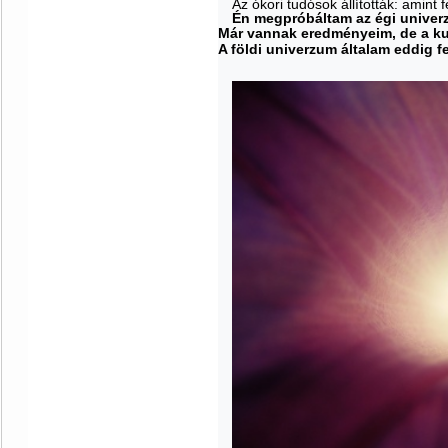
Az ókori tudósok állították: amint f
Én megpróbáltam az égi univer
Már vannak eredményeim, de a kut
A földi univerzum általam eddig fe