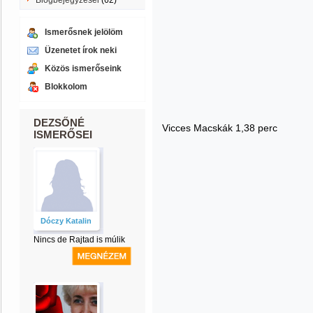
Blogbejegyzései
(62)
Ismerősnek jelölöm
Üzenetet írok neki
Közös ismerőseink
Blokkolom
DEZSŐNÉ
Vicces Macskák 1,38 perc
ISMERŐSEI
Dóczy Katalin
Nincs de Rajtad is múlik