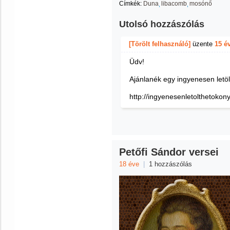
Címkék:
Duna
libacomb
mosónő
Utolsó hozzászólás
[Törölt felhasználó]
üzente
15 é
Üdv!
Ajánlanék egy ingyenesen letöl
http://ingyenesenletolthetoko
Petőfi Sándor versei
18 éve
|
1 hozzászólás