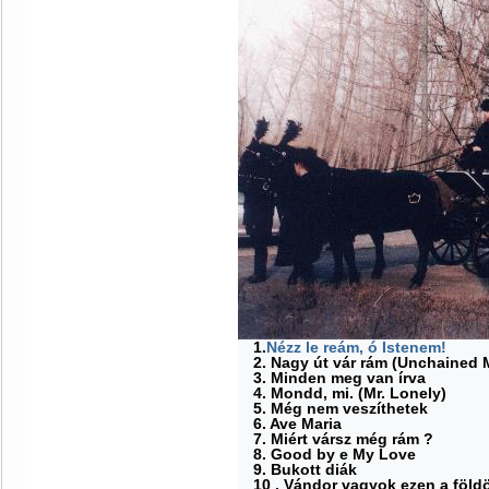
1.
Nézz le reám, ó Istenem!
2. Nagy út vár rám (Unchained 
3. Minden meg van írva
4. Mondd, mi. (Mr. Lonely)
5. Még nem veszíthetek
6. Ave Maria
7. Miért vársz még rám ?
8. Good by e My Love
9. Bukott diák
10 . Vándor vagyok ezen a föld