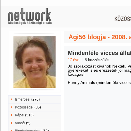
Ági56 blogja - 2008.
Mindenféle vicces álla
17 éve
|
5 hozzászólás
Jó szórakozást kívánok Nektek.
V
gyerekeket is és érezzétek jól ma
kacagás!
Funny Animals (mindenféle vicces 
Ismerősei
(276)
Közösségei
(85)
Képei
(513)
Videói
(5)