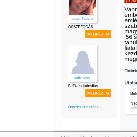
Vann
embe
lenart Zsuzsa
emlé
szab
ÖSSZEFOGÁS
magya
'56 
tanu
fiat
kezd
megm
Címkék
csiki terez
Utols
Befőzés-tartósítás
Moh
Nag
Összes ismerőse
mély