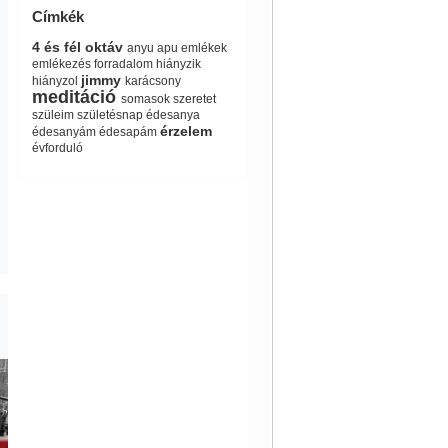
Címkék
4 és fél oktáv
anyu
apu
emlékek
emlékezés
forradalom
hiányzik
jimmy
hiányzol
karácsony
meditáció
somasok
szeretet
szüleim
születésnap
édesanya
érzelem
édesanyám
édesapám
évforduló