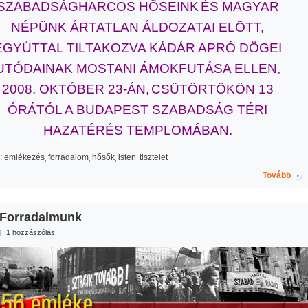
SZABADSÁGHARCOS HÕSEINK
ÉS MAGYAR
NÉPÜNK ÁRTATLAN ÁLDOZATAI ELÕTT,
EGYÚTTAL TILTAKOZVA KÁDÁR APRÓ DÖGEI
UTÓDAINAK MOSTANI ÁMOKFUTÁSA ELLEN,
2008. OKTÓBER 23-ÁN,
CSÜTÖRTÖKÖN 13
ÓRÁTÓL
A BUDAPEST SZABADSÁG TÉRI
HAZATÉRÉS TEMPLOMÁBAN.
:
emlékezés
forradalom
hősők
isten
tisztelet
Tovább
 Forradalmunk
|
1 hozzászólás