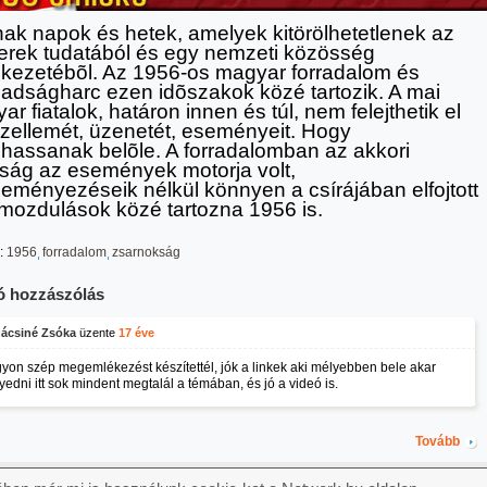
ak napok és hetek, amelyek kitörölhetetlenek az
rek tudatából és egy nemzeti közösség
kezetébõl. Az 1956-os magyar forradalom és
adságharc ezen idõszakok közé tartozik. A mai
r fiatalok, határon innen és túl, nem felejthetik el
szellemét, üzenetét, eseményeit. Hogy
lhassanak belõle. A forradalomban az akkori
alság az események motorja volt,
eményezéseik nélkül könnyen a csírájában elfojtott
ozdulások közé tartozna 1956 is.
:
1956
forradalom
zsarnokság
ó hozzászólás
ácsiné Zsóka
üzente
17 éve
yon szép megemlékezést készítettél, jók a linkek aki mélyebben bele akar
edni itt sok mindent megtalál a témában, és jó a videó is.
Tovább