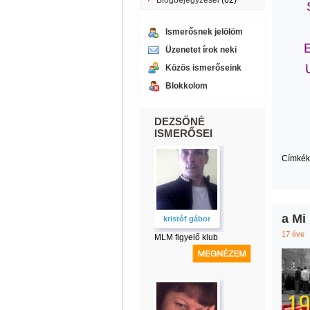
Blogbejegyzései
(62)
Ismerősnek jelölöm
Üzenetet írok neki
Közös ismerőseink
Blokkolom
DEZSŐNÉ
ISMERŐSEI
Címkék
a Mi
kristóf gábor
17 éve
MLM figyelő klub