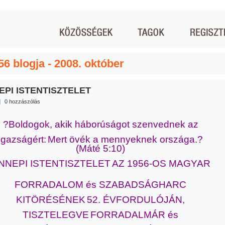
56 blogja - 2008. október
EPI ISTENTISZTELET
|
0 hozzászólás
?Boldogok, akik háborúságot szenvednek az
igazságért:
Mert övék a mennyeknek országa.?
(Máté 5:10)
NNEPI ISTENTISZTELET
AZ 1956-OS MAGYAR
FORRADALOM és SZABADSÁGHARC
KITÖRÉSÉNEK
52. ÉVFORDULÓJÁN,
TISZTELEGVE
FORRADALMÁR és