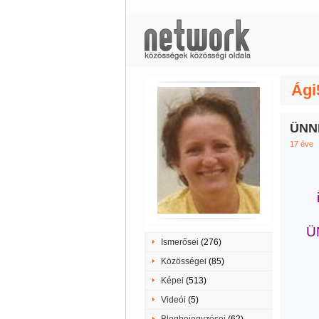
Ági
ÜNN
17 éve
Ü
Ismerősei
(276)
Közösségei
(85)
Képei
(513)
Videói
(5)