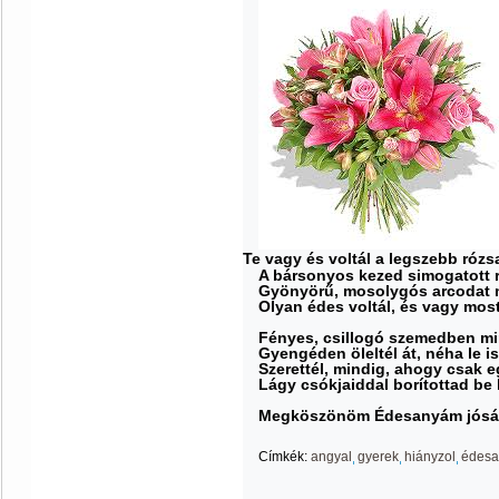
Te vagy és voltál a legszebb rózs
A bársonyos kezed simogatott r
Gyönyörű, mosolygós arcodat m
Olyan édes voltál, és vagy mos
Fényes, csillogó szemedben min
Gyengéden öleltél át, néha le i
Szerettél, mindig, ahogy csak 
Lágy csókjaiddal borítottad be 
Megköszönöm Édesanyám jóságo
Címkék:
angyal
gyerek
hiányzol
édesa