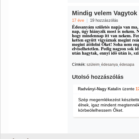
Mindig velem Vagytok
17 éve
|
19 hozzászólás
Édesanyám születés napja van ma, 
nap, úgy hiányzik most is nekem. 
hogy mindennap itt van nekem. Fent
ketten együtt vigyáznak megint reá
megint átölelni Õket! Soha nem eng
elviselhetetlen. Pedig nagyon sok id
után hagytak, ennyi idõ után is, szi
Címkék:
szüleim
édesanya
édesapa
Utolsó hozzászólás
Radványi-Nagy Katalin
üzente
1
Szép megemlékezést készitett
élnek, igaz mindent megtennék
körbeölelhessem Őket.