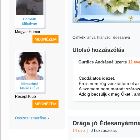
Bernáth
Mihályné
Magyar Humor
Címkék:
anya
hiányzol
édesanya
Utolsó hozzászólás
Gurdics Andrásné
üzente
12 év
Csodálatos idézet.
Én is nem rég vesztettem el a
Némethné
Maráczi Éva
A szemem nem maradt száraz
Addig becsüljük meg Őket , amí
Recept Klub
Összes ismerőse
Drága jó Édesanyámn
14 éve
|
0 hozzászólás