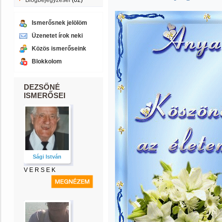
Blogbejegyzései
(62)
Ismerősnek jelölöm
Üzenetet írok neki
Közös ismerőseink
Blokkolom
DEZSŐNÉ
ISMERŐSEI
Sági István
V E R S E K