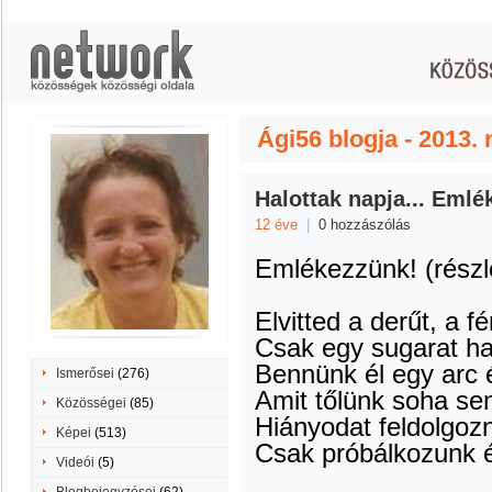
Ági56 blogja - 2013
Halottak napja... Eml
12 éve
|
0 hozzászólás
Emlékezzünk! (részl
Elvitted a derűt, a f
Csak egy sugarat hag
Bennünk él egy arc é
Ismerősei
(276)
Amit tőlünk soha sen
Közösségei
(85)
Hiányodat feldolgozn
Képei
(513)
Csak próbálkozunk él
Videói
(5)