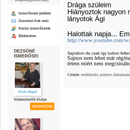
Blogbejegyzései
(62)
Drága szüleim
Hiányoztok nagyon 
Ismerősnek jelölöm
lányotok Ági
Üzenetet írok neki
Közös ismerőseink
Halottak napja... E
Blokkolom
http://www.youtube.com/
DEZSŐNÉ
Sajnálom de csak így tudom felte
ISMERŐSEI
Sajnos nem lehet már régót
értem miért nem megcsinálni
Címkék:
emlékezés
szüleim
édesanyá
Jónás Magdi
Nótakedvelők Klubja