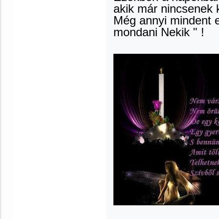
akik már nincsenek kö
Még annyi mindent e
mondani Nekik " !