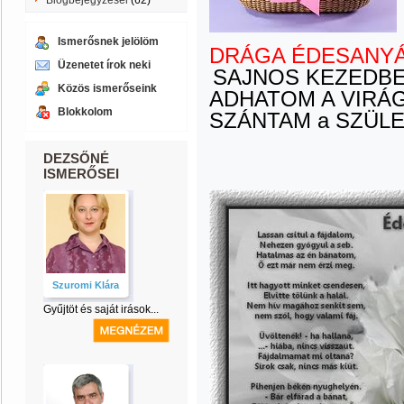
Blogbejegyzései
(62)
Ismerősnek jelölöm
DRÁGA ÉDESAN
Üzenetet írok neki
SAJNOS KEZEDB
Közös ismerőseink
ADHATOM A VIRÁG
Blokkolom
SZÁNTAM a SZÜL
DEZSŐNÉ
ISMERŐSEI
Szuromi Klára
Gyűjtöt és saját irások...