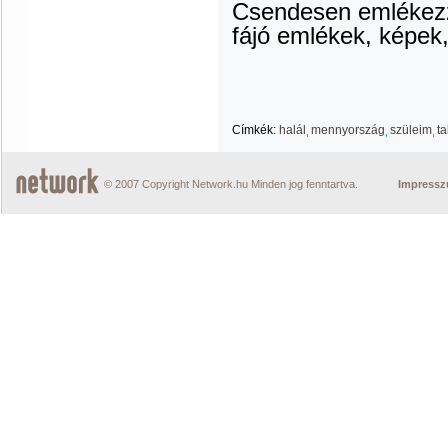
C
sendesen emlékezzü
fájó emlékek, képek
Címkék:
halál
mennyország
szüleim
t
© 2007 Copyright Network.hu Minden jog fenntartva.
Impress