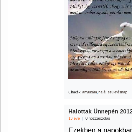
Címkék:
anyukám
halál
születésnap
Halottak Ünnepén 201
13 éve
|
0 hozzászólás
Ezekben a napokban