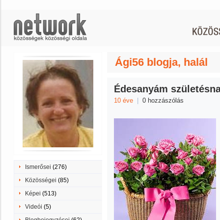
Ági56 blogja, halál
Édesanyám születésna
10 éve
|
0 hozzászólás
Ismerősei
(276)
Közösségei
(85)
Képei
(513)
Videói
(5)