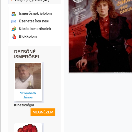
Blogbejegyzései
(62)
Ismerősnek jelölöm
Üzenetet írok neki
Közös ismerőseink
Blokkolom
DEZSŐNÉ
ISMERŐSEI
Szombath
János
Kineziológia