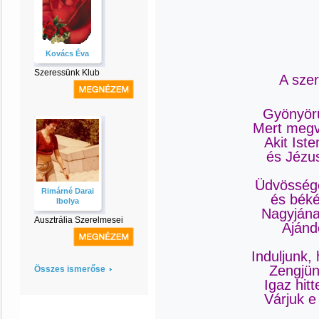
Kovács Éva
Szeressünk Klub
A sze
Gyönyör
Mert megvá
Akit Ist
és Jézu
Üdvösség
Rimárné Darai
és béké
Ibolya
Nagyjána
Ausztrália Szerelmesei
Ajánd
Induljunk,
Zengjün
Összes ismerőse
Igaz hit
Várjuk e