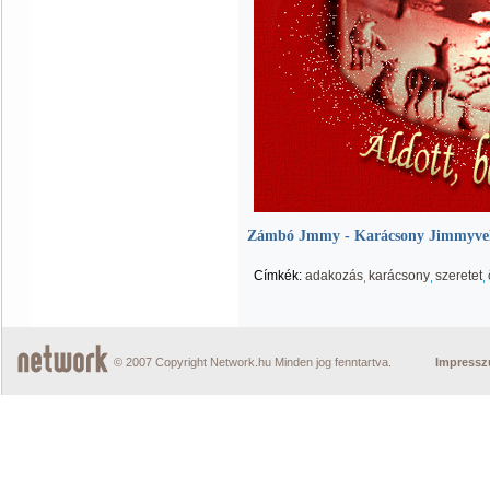
Zámbó Jmmy - Karácsony Jimmyvel 
Címkék:
adakozás
karácsony
szeretet
© 2007 Copyright Network.hu Minden jog fenntartva.
Impress