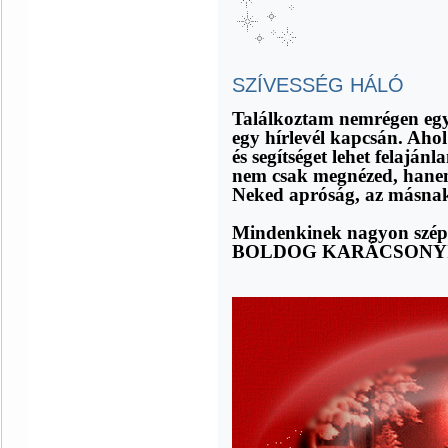
SZÍVESSÉG HÁLÓ
Találkoztam nemrégen egy 
egy hírlevél kapcsán. Ahol
és segítséget lehet felaján
nem csak megnézed, hanem 
Neked apróság, az másnak 
Mindenkinek nagyon sz
BOLDOG KARÁCSONYI 