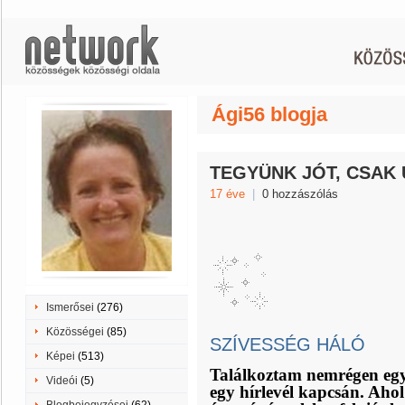
Ági56 blogja
TEGYÜNK JÓT, CSAK
17 éve
|
0 hozzászólás
Ismerősei
(276)
Közösségei
(85)
SZÍVESSÉG HÁLÓ
Képei
(513)
Találkoztam nemrégen egy 
Videói
(5)
egy hírlevél kapcsán. Ahol