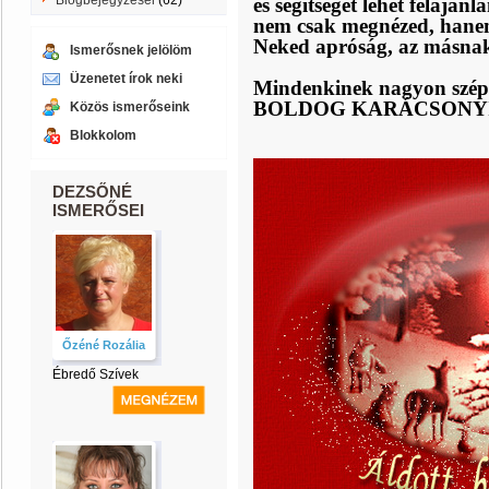
Blogbejegyzései
(62)
és segítséget lehet felaján
nem csak megnézed, hanem 
Neked apróság, az másnak 
Ismerősnek jelölöm
Üzenetet írok neki
Mindenkinek nagyon sz
BOLDOG KARÁCSONYI 
Közös ismerőseink
Blokkolom
DEZSŐNÉ
ISMERŐSEI
Őzéné Rozália
Ébredő Szívek