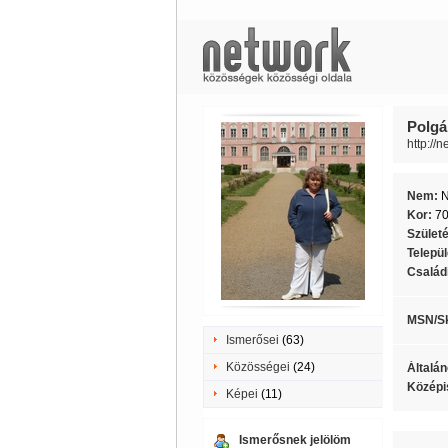
Polgá
http://
Nem:
Kor:
7
Szület
Telepü
Családi
MSN/S
Ismerősei
(63)
Közösségei
(24)
Általán
Középi
Képei
(11)
Ismerősnek jelölöm