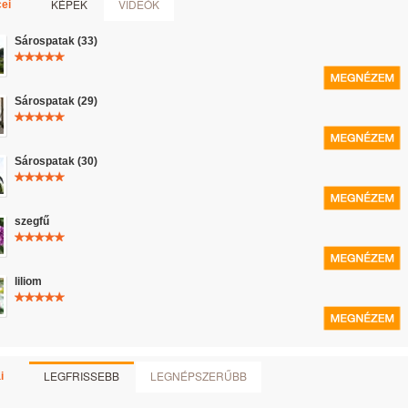
KÉPEK
VIDEÓK
ei
Sárospatak (33)
Sárospatak (29)
Sárospatak (30)
szegfű
liliom
LEGFRISSEBB
LEGNÉPSZERŰBB
i