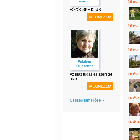
margit
16 éve
FŐZŐCSKE KLUB
16 éve
16 éve
Fujákné
Zsuzsanna
16 éve
Az igaz tudás és szeretet
hívei
16 éve
Összes ismerőse
16 éve