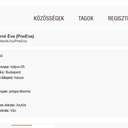
rné Éva (PneEva)
network.hu/PneEva
Nő
0
ésnap:
május 05.
lés:
Budapest
 állapot:
házas
kype:
polgar.tiborne
os iskola:
Aszód
skola:
Vác