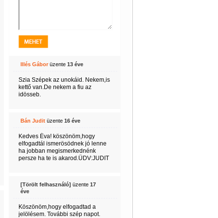
Illés Gábor
üzente
13 éve
Szia Szépek az unokáid. Nekem,is
kettő van.De nekem a fiu az
idösseb.
Bán Judit
üzente
16 éve
Kedves Éva! köszönöm,hogy
elfogadtál ismerösödnek jó lenne
ha jobban megismerkednénk
persze ha te is akarod.ÜDV:JUDIT
[Törölt felhasználó]
üzente
17
éve
Köszönöm,hogy elfogadtad a
jelölésem. További szép napot.