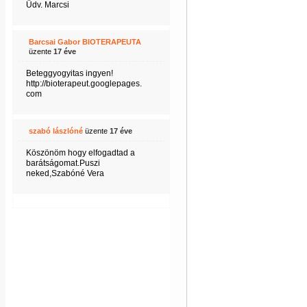
Üdv. Marcsi
Barcsai Gabor BIOTERAPEUTA
üzente
17 éve
Beteggyogyitas ingyen!
http://bioterapeut.googlepages.
com
szabó lászlóné
üzente
17 éve
Köszönöm hogy elfogadtad a
barátságomat.Puszi
neked,Szabóné Vera