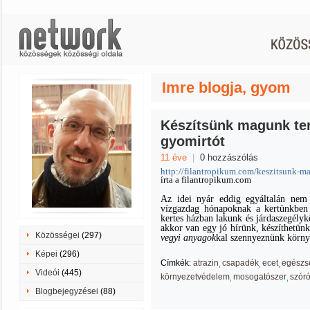
Imre blogja, gyom
Készítsünk magunk te
gyomirtót
11 éve
|
0 hozzászólás
http://filantropikum.com/keszitsunk-m
írta a filantropikum.com
Az idei nyár eddig egyáltalán nem
vízgazdag hónapoknak a kertünkben
kertes házban lakunk és járdaszegély
akkor van egy jó hírünk, készíthetünk
Közösségei
(297)
vegyi anyagok
kal szennyeznünk körny
Képei
(296)
Címkék:
atrazin
csapadék
ecet
egészs
Videói
(445)
környezetvédelem
mosogatószer
szóró
Blogbejegyzései
(88)