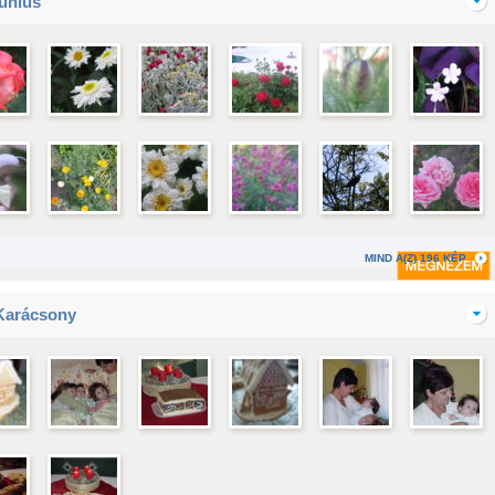
június
MIND A(Z) 196 KÉP
Karácsony