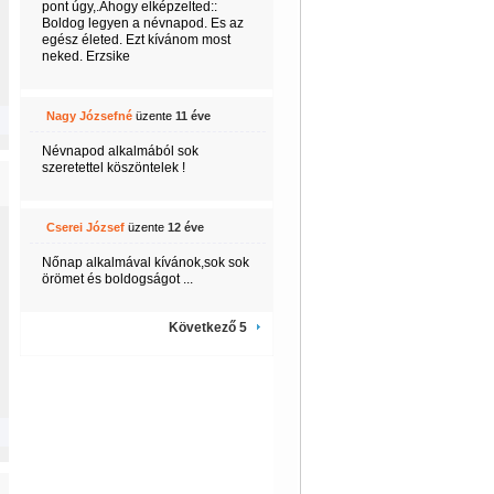
pont úgy,.Ahogy elképzelted::
Boldog legyen a névnapod. Es az
egész életed. Ezt kívánom most
neked. Erzsike
Nagy Józsefné
üzente
11 éve
Névnapod alkalmából sok
szeretettel köszöntelek !
Cserei József
üzente
12 éve
Nőnap alkalmával kívánok,sok sok
örömet és boldogságot ...
Következő 5