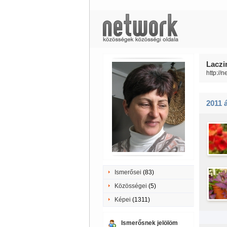
Laczi
http://
2011 á
Ismerősei
(83)
Közösségei
(5)
Képei
(1311)
Ismerősnek jelölöm