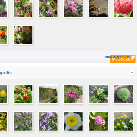
MIND A(Z) 8 KÉP
prilis