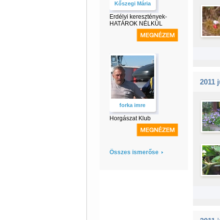
Kőszegi Mária
Erdélyi keresztények-
HATÁROK NÉLKÜL
2011 j
forka imre
Horgászat Klub
Összes ismerőse