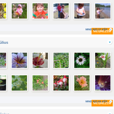
MIND A(Z) 37 KÉP
úlius
MIND A(Z) 66 KÉP