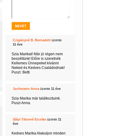
Czigányné B. Bernadett
üzente
11 éve
Szia Marikat! Már jó régen nem
beszéltünk! Előre is szeretnék
Kellemes Ünnepeket kívánni
Neked és Kedves Családodnak!
Puszi: Betti
Jochmann Anna
üzente
11 éve
Szia Marika már találkoztuink.
Puszi Anna.
Sályi Tiborné Erzsike
üzente
11
éve
Kedves Marika Alakuljon minden