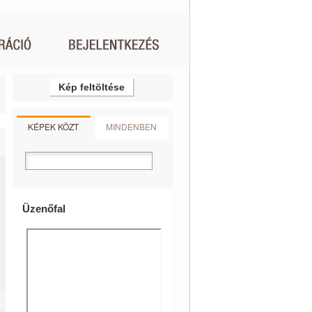
Kép feltöltése
KÉPEK KÖZT
MINDENBEN
Üzenőfal