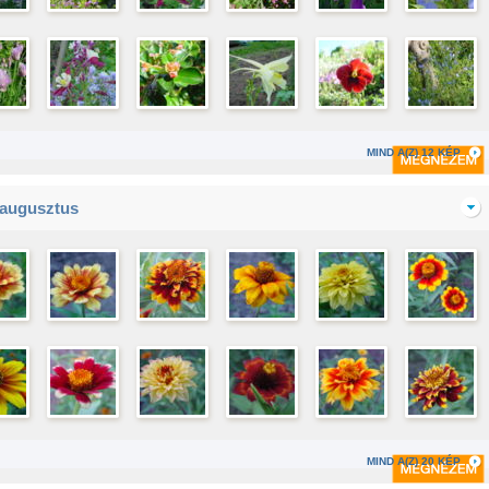
MIND A(Z) 12 KÉP
 augusztus
MIND A(Z) 20 KÉP