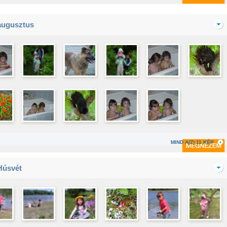
augusztus
MIND A(Z) 11 KÉP
Húsvét