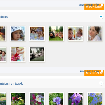
MIND A(Z) 32 KÉP
úlius
MIND A(Z) 9 KÉP
májusi virágok