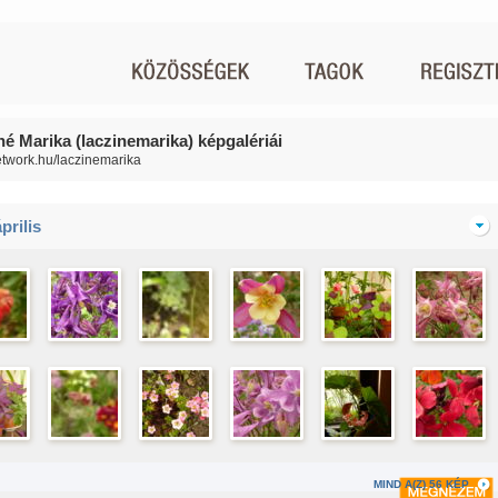
né Marika (laczinemarika) képgalériái
network.hu/laczinemarika
prilis
MIND A(Z) 56 KÉP