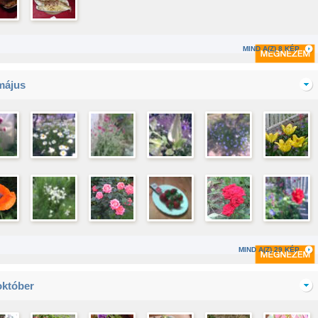
MIND A(Z) 8 KÉP
május
MIND A(Z) 29 KÉP
október