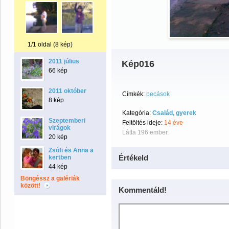
1/1 oldal (8 kép)
2011 július
Kép016
66 kép
2011 október
Címkék:
pecások
8 kép
Kategória:
Család, gyerek
Szeptemberi
Feltöltés ideje:
14 éve
virágok
Látta 196 ember.
20 kép
Zsófi és Anna a
Értékeld
kertben
44 kép
Böngéssz a galériák
között!
Kommentáld!