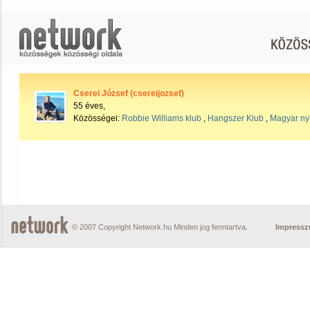
Cserei József (csereijozsef)
55 éves,
Közösségei:
Robbie Williams klub
,
Hangszer Klub
,
Magyar nye
© 2007 Copyright Network.hu Minden jog fenntartva.
Impress