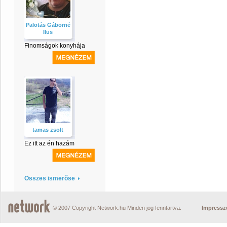
Palotás Gáborné
IIus
Finomságok konyhája
tamas zsolt
Ez itt az én hazám
Összes ismerőse
© 2007 Copyright Network.hu Minden jog fenntartva.
Impress