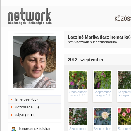
Lacziné Marika (laczinemarika)
http://network.hu/laczinemarika
2012. szeptember
Szeptemberi
Szeptemberi
Szeptemb
virágok 14
virágok 13
virágok
Ismerősei
(83)
Közösségei
(5)
Képei
(1311)
Ismerősnek jelölöm
Szeptemberi
Szeptemberi
Szeptemb