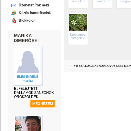
virágok 8
virágok 7
virágok
Üzenetet írok neki
Közös ismerőseink
Blokkolom
Szeptemberi
MARIKA
virágok 2
ISMERŐSEI
VISSZA LACZINEMARIKA ÖSSZES KÉ
ÉLES IMRÉNÉ
marika
ELFELEJTETT
DALLAMOK SANZONOK
ÖRÖKZÖLDEK