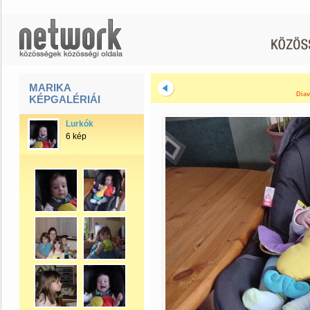
MARIKA
Diav
KÉPGALÉRIÁI
Lurkók
6 kép