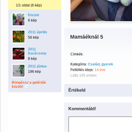
1/1 oldal (6 kép)
Íriszek
6 kép
2011 április
Mamáéknál 5
56 kép
2011
Karácsony
Címkék:
8 kép
Kategória:
Család, gyerek
2011 június
Feltöltés ideje:
14 éve
196 kép
Látta 195 ember.
Böngéssz a galériák
között!
Értékeld
Kommentáld!