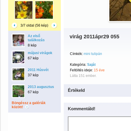
3/7 oldal (56 kép)
virág 2011ápr29 055
Az első
találkozás
8 kép
májusi virágok
Címkék:
mini tulipán
67 kép
Kategória:
Saját
2011 Húsvét
Feltöltés ideje:
15 éve
37 kép
Látta 151 ember.
2013 augusztus
Értékeld
67 kép
Böngéssz a galériák
között!
Kommentáld!