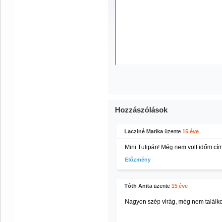
Hozzászólások
Lacziné Marika
üzente
15 éve
Mini Tulipán! Még nem volt időm címk
Előzmény
Tóth Anita
üzente
15 éve
Nagyon szép virág, még nem találko