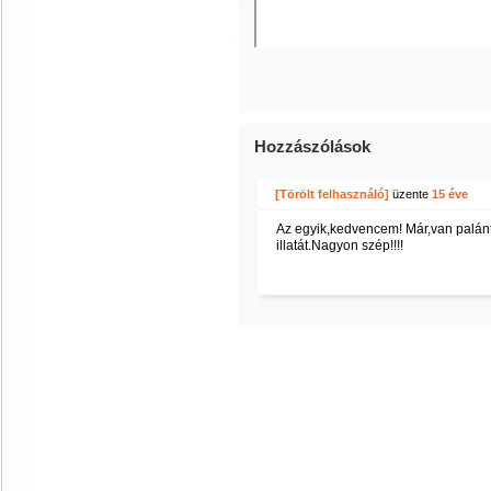
Hozzászólások
[Törölt felhasználó]
üzente
15 éve
Az egyik,kedvencem! Már,van palán
illatát.Nagyon szép!!!!