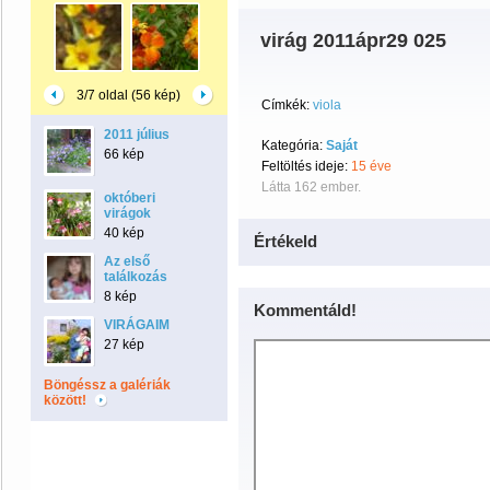
virág 2011ápr29 025
3/7 oldal (56 kép)
Címkék:
viola
2011 július
Kategória:
Saját
66 kép
Feltöltés ideje:
15 éve
Látta 162 ember.
októberi
virágok
40 kép
Értékeld
Az első
találkozás
8 kép
Kommentáld!
VIRÁGAIM
27 kép
Böngéssz a galériák
között!