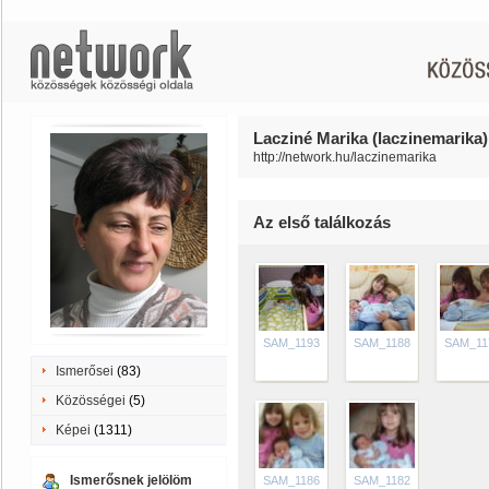
Lacziné Marika (laczinemarika)
http://network.hu/laczinemarika
Az első találkozás
SAM_1193
SAM_1188
SAM_11
Ismerősei
(83)
Közösségei
(5)
Képei
(1311)
Ismerősnek jelölöm
SAM_1186
SAM_1182