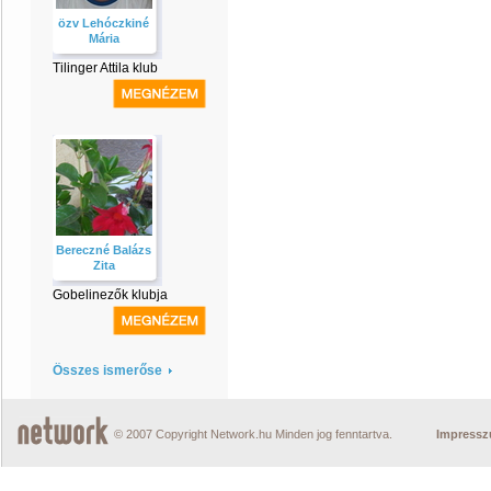
özv Lehóczkiné
Mária
Tilinger Attila klub
Bereczné Balázs
Zita
Gobelinezők klubja
Összes ismerőse
© 2007 Copyright Network.hu Minden jog fenntartva.
Impress