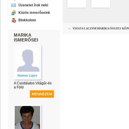
Üzenetet írok neki
Közös ismerőseink
Blokkolom
VISSZA LACZINEMARIKA ÖSSZES KÉ
MARIKA
ISMERŐSEI
Nemes Lajos
A Csodálatos Világűr-és
a Föld