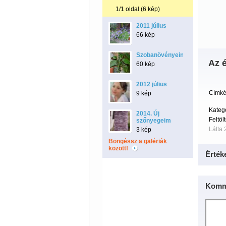
1/1 oldal (6 kép)
2011 július
66 kép
Szobanövényeim
Az é
60 kép
2012 július
Címké
9 kép
Kateg
2014. Új
Feltöl
szőnyegeim
Látta 
3 kép
Böngéssz a galériák
között!
Érték
Komm