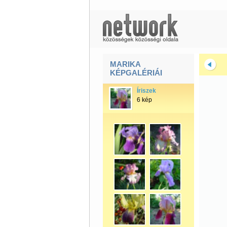
MARIKA
KÉPGALÉRIÁI
Íriszek
6 kép