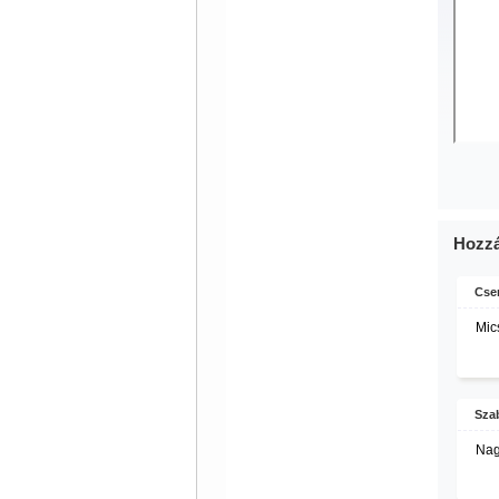
Hozzá
Cse
Mic
Szab
Nag