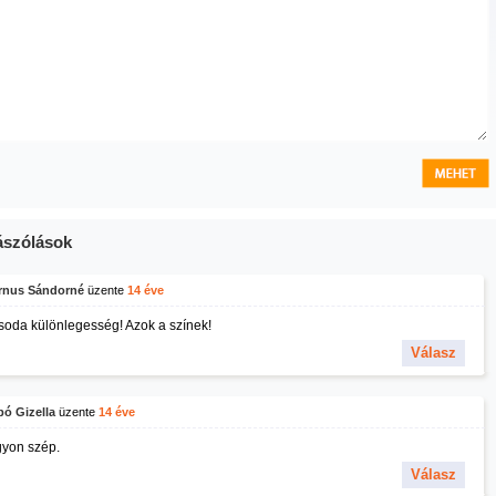
szólások
rnus Sándorné
üzente
14 éve
soda különlegesség! Azok a színek!
Válasz
ó Gizella
üzente
14 éve
yon szép.
Válasz