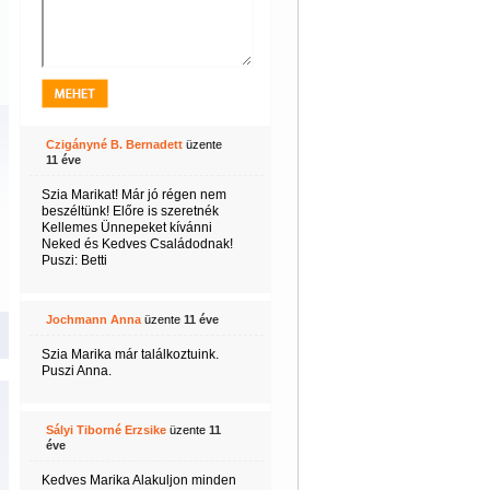
Czigányné B. Bernadett
üzente
11 éve
Szia Marikat! Már jó régen nem
beszéltünk! Előre is szeretnék
Kellemes Ünnepeket kívánni
Neked és Kedves Családodnak!
Puszi: Betti
Jochmann Anna
üzente
11 éve
Szia Marika már találkoztuink.
Puszi Anna.
Sályi Tiborné Erzsike
üzente
11
éve
Kedves Marika Alakuljon minden