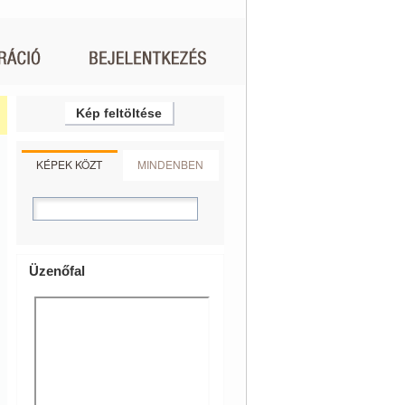
Kép feltöltése
KÉPEK KÖZT
MINDENBEN
Üzenőfal