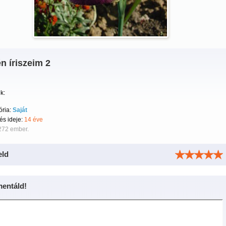
n íriszeim 2
k:
ória:
Saját
tés ideje:
14 éve
272 ember.
eld
entáld!