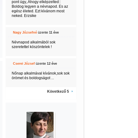
pont úgy,.Ahogy elképzelted::
Boldog legyen a névnapod. Es az
egész életed. Ezt kívánom most
neked. Erzsike
Nagy Józsefné
üzente
11 éve
Névnapod alkalmából sok
szeretettel köszöntelek !
Cserei József
üzente
12 éve
Nőnap alkalmával kívánok,sok sok
örömet és boldogságot ...
Következő 5