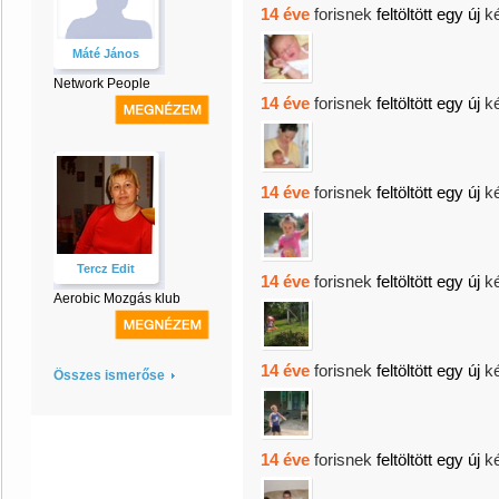
14 éve
forisnek
feltöltött egy új
k
Máté János
Network People
14 éve
forisnek
feltöltött egy új
k
14 éve
forisnek
feltöltött egy új
k
Tercz Edit
14 éve
forisnek
feltöltött egy új
k
Aerobic Mozgás klub
14 éve
forisnek
feltöltött egy új
k
Összes ismerőse
14 éve
forisnek
feltöltött egy új
k