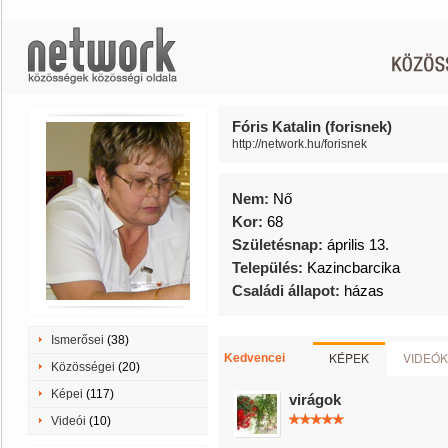
Fóris Katalin (forisnek)
http://network.hu/forisnek
Nem:
Nő
Kor:
68
Születésnap:
április 13.
Település:
Kazincbarcika
Családi állapot:
házas
Ismerősei
(38)
KÉPEK
VIDEÓK
Kedvencei
Közösségei
(20)
Képei
(117)
virágok
Videói
(10)