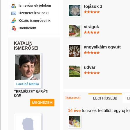
Ismerősnek jelölöm
tojások 3
Üzenetet írok neki
Közös ismerőseink
virágok
Blokkolom
KATALIN
angyalkáim együtt
ISMERŐSEI
udvar
Lacziné Marika
TERMÉSZET BARÁTI
KÖR
LEGFRISSEBB
L
Tartalmai
14 éve
forisnek
feltöltött egy új
k