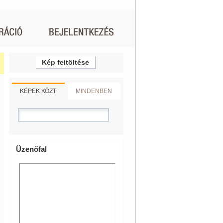
Kép feltöltése
KÉPEK KÖZT
MINDENBEN
Üzenőfal