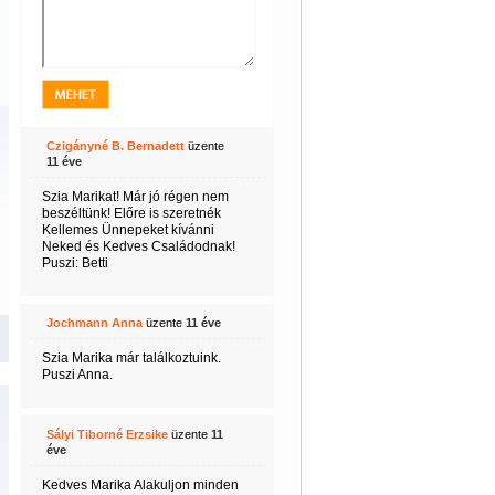
Czigányné B. Bernadett
üzente
11 éve
Szia Marikat! Már jó régen nem
beszéltünk! Előre is szeretnék
Kellemes Ünnepeket kívánni
Neked és Kedves Családodnak!
Puszi: Betti
Jochmann Anna
üzente
11 éve
Szia Marika már találkoztuink.
Puszi Anna.
Sályi Tiborné Erzsike
üzente
11
éve
Kedves Marika Alakuljon minden