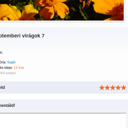
ptemberi virágok 7
k:
ória:
Saját
tés ideje:
14 éve
264 ember.
eld
entáld!