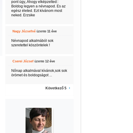
pont úgy,.Ahogy elképzelted::
Boldog legyen a névnapod. Es az
egész életed. Ezt kívánom most
neked. Erzsike
Nagy Józsefné
üzente
11 éve
Névnapod alkalmából sok
szeretettel köszöntelek !
Cserei József
üzente
12 éve
Nőnap alkalmával kívánok,sok sok
örömet és boldogságot ...
Következő 5