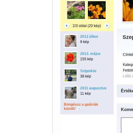
2/3 oldal (20 kép)
Sze
2012 július
9 kép
2013. május
Címké
155 kép
Kateg
Feltöl
Szigetköz
Látta 
38 kép
2011 augusztus
Érték
11 kép
Böngéssz a galériák
között!
Komm