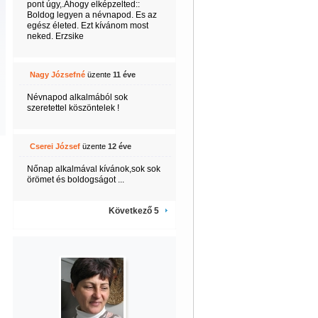
pont úgy,.Ahogy elképzelted::
Boldog legyen a névnapod. Es az
egész életed. Ezt kívánom most
neked. Erzsike
Nagy Józsefné
üzente
11 éve
Névnapod alkalmából sok
szeretettel köszöntelek !
Cserei József
üzente
12 éve
Nőnap alkalmával kívánok,sok sok
örömet és boldogságot ...
Következő 5