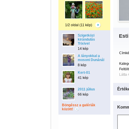
1/2 oldal (11 kép)
Esti
Szigetközi
kirándulás
Trixivel
14 kép
Címké
A lányokkal a
mosoni Dunánál
Kateg
8 kép
Feltöl
Kert-01
Látta 
41 kép
Érték
2011 július
66 kép
Böngéssz a galériák
Komm
között!