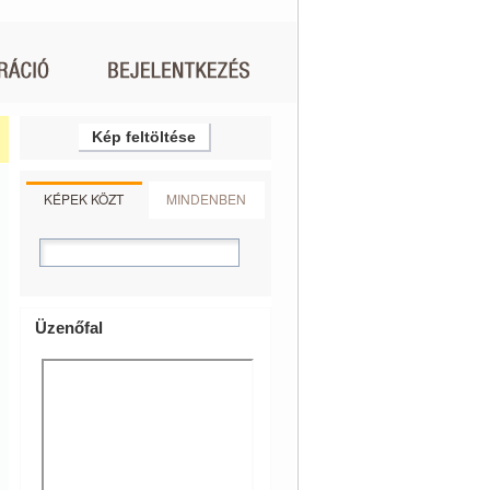
Kép feltöltése
KÉPEK KÖZT
MINDENBEN
Üzenőfal