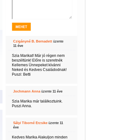
Czigányné B. Bernadett
üzente
11 éve
Szia Marikat! Már jó régen nem
beszéltünk! Előre is szeretnék
Kellemes Ünnepeket kívánni
Neked és Kedves Családodnak!
Puszi: Betti
Jochmann Anna
üzente
11 éve
Szia Marika már találkoztuink.
Puszi Anna.
Sályi Tiborné Erzsike
üzente
11
éve
Kedves Marika Alakuljon minden