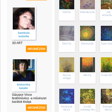
Kitörés
Kitárulkozók
Jeli
arborét
bambula
ludmilla
3D ART
Első hó
Dimenziók
Dani virá
Ancsa
Alkony
A nap fé
virágai
kishonthy
katalin
Gászpor Vince
festőművész -a művészet
barátok klubja
Parányok
A zöld
Energi
tánca
zuhatag éke
tánca