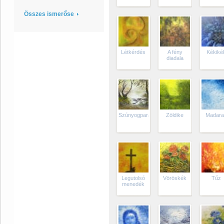
Összes ismerőse
Létkérdés
A fény
Kékiké
diadala
Szúnyogparadicsom
Zöldike
Madar
Legutolsó
Vöröskék
Tűz
menedék