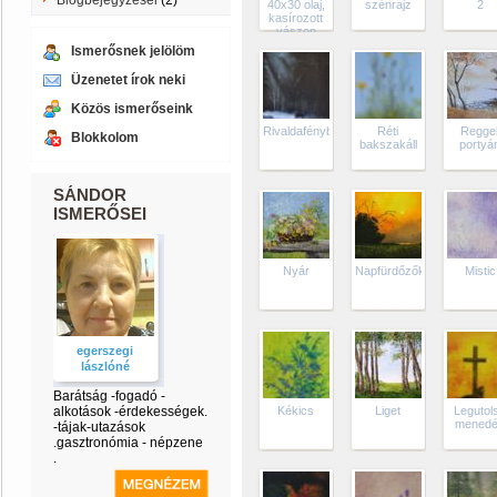
Blogbejegyzései
(2)
40x30 olaj,
szénrajz
2
kasírozott
vászon
Ismerősnek jelölöm
Üzenetet írok neki
Közös ismerőseink
Rivaldafényben
Réti
Reggel
Blokkolom
bakszakáll
portyá
SÁNDOR
ISMERŐSEI
Nyár
Napfürdőzők
Mistic
egerszegi
lászlóné
Barátság -fogadó -
alkotások -érdekességek.
Kékics
Liget
Legutol
mened
-tájak-utazások
.gasztronómia - népzene
.