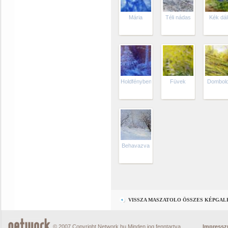
Mária
Téli nádas
Kék dál
Holdfényben
Füvek
Dombold
Behavazva
VISSZA MASZATOLO ÖSSZES KÉPGAL
© 2007 Copyright Network.hu Minden jog fenntartva.
Impress