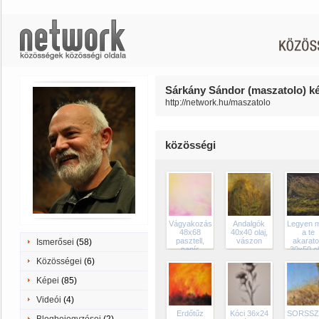
Sárkány Sándor (maszatolo) ké
http://network.hu/maszatolo
közösségi
Vágyakozás
Andalgók
Legyen 
48x68
40x40 olaj,
a te
pasztell,
vászon
akarat
Ismerősei
(58)
papír
30x50 ol
vászo
Közösségei
(6)
Képei
(85)
Videói
(4)
Erdőtűz
Kóci 36x24
SORSSZ