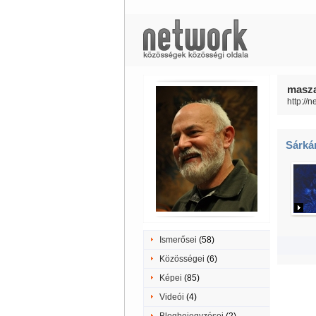
masza
http://
Sárká
Ismerősei
(58)
Közösségei
(6)
Képei
(85)
Videói
(4)