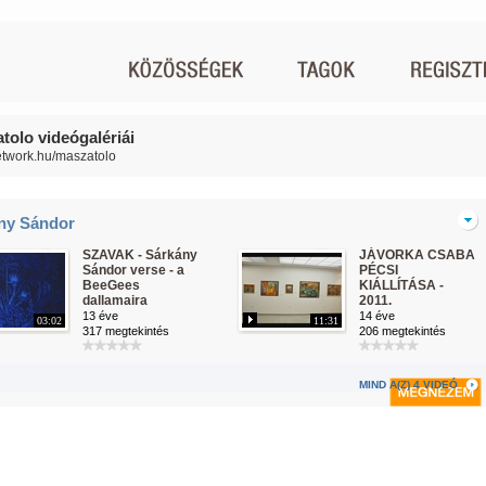
tolo videógalériái
network.hu/maszatolo
ny Sándor
SZAVAK - Sárkány
JÁVORKA CSABA
Sándor verse - a
PÉCSI
BeeGees
KIÁLLÍTÁSA -
dallamaira
2011.
13 éve
14 éve
03:02
11:31
317 megtekintés
206 megtekintés
MIND A(Z) 4 VIDEÓ