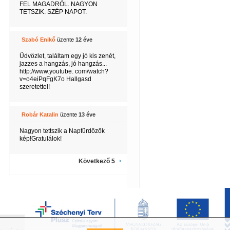
FEL MAGADRÓL. NAGYON
TETSZIK. SZÉP NAPOT.
Szabó Enikő
üzente
12 éve
Üdvözlet, találtam egy jó kis zenét,
jazzes a hangzás, jó hangzás...
http://www.youtube. com/watch?
v=o4eiPqFgK7o Hallgasd
szeretettel!
Robár Katalin
üzente
13 éve
Nagyon tettszik a Napfürdőzők
kép!Gratulálok!
Következő 5