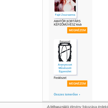
Fajd Zsuzsanna
AMATŐR KORTÁRS
KÉPZŐMŰVÉSZ klub
Aranyecset
Művészeti
Egyesület
Festészet
Összes ismerőse
A felhasználói élmény fokozása érdeké