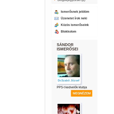
Blogbejegyzései
(2)
Ismerősnek jelölöm
Üzenetet írok neki
Közös ismerőseink
Blokkolom
SÁNDOR
ISMERŐSEI
Dr.Szabó József
PPS-t kedvelők klubja