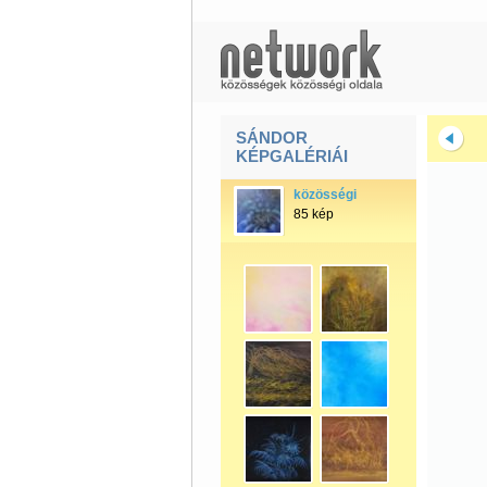
SÁNDOR
KÉPGALÉRIÁI
közösségi
85 kép