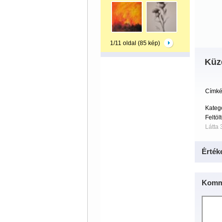
1/11 oldal (85 kép)
Küz
Címké
Kateg
Feltöl
Látta 
Érték
Komm