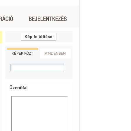
Kép feltöltése
KÉPEK KÖZT
MINDENBEN
Üzenőfal