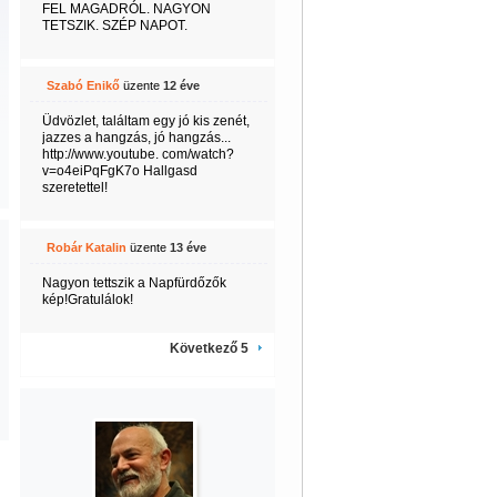
FEL MAGADRÓL. NAGYON
TETSZIK. SZÉP NAPOT.
Szabó Enikő
üzente
12 éve
Üdvözlet, találtam egy jó kis zenét,
jazzes a hangzás, jó hangzás...
http://www.youtube. com/watch?
v=o4eiPqFgK7o Hallgasd
szeretettel!
Robár Katalin
üzente
13 éve
Nagyon tettszik a Napfürdőzők
kép!Gratulálok!
Következő 5