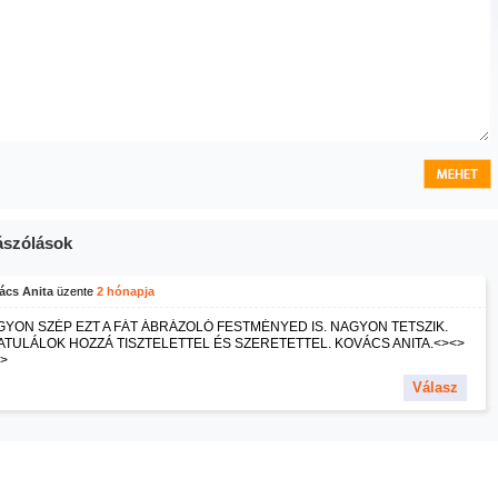
szólások
ács Anita
üzente
2 hónapja
YON SZÉP EZT A FÁT ÁBRÁZOLÓ FESTMÉNYED IS. NAGYON TETSZIK.
TULÁLOK HOZZÁ TISZTELETTEL ÉS SZERETETTEL. KOVÁCS ANITA.<><>
>
Válasz