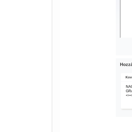
Hozzá
Kov
NAG
GRA
<><