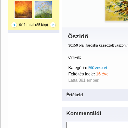
9/11 oldal (85 kép)
Őszidő
30x50 olaj, farostra kasírozott vászon,
Címkék:
Kategória:
Művészet
Feltöltés ideje:
16 éve
Látta 381 ember.
Értékeld
Kommentáld!