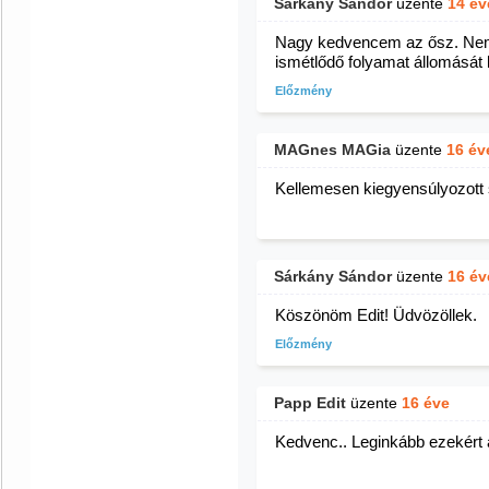
Sárkány Sándor
üzente
14 év
Nagy kedvencem az ősz. Nem 
ismétlődő folyamat állomását
Előzmény
MAGnes MAGia
üzente
16 év
Kellemesen kiegyensúlyozott
Sárkány Sándor
üzente
16 év
Köszönöm Edit! Üdvözöllek.
Előzmény
Papp Edit
üzente
16 éve
Kedvenc.. Leginkább ezekért 