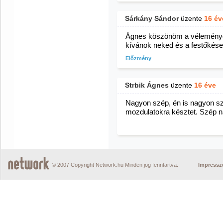
Sárkány Sándor
üzente
16 év
Ágnes köszönöm a véleményede
kívánok neked és a festőkése
Előzmény
Strbik Ágnes
üzente
16 éve
Nagyon szép, én is nagyon sze
mozdulatokra késztet. Szép n
© 2007 Copyright Network.hu Minden jog fenntartva.
Impress