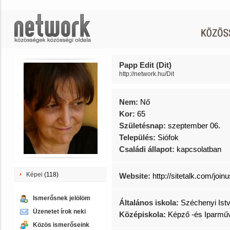
Papp Edit (Dit)
http://network.hu/Dit
Nem:
Nő
Kor:
65
Születésnap:
szeptember 06.
Település:
Siófok
Családi állapot:
kapcsolatban
Képei
(118)
Website:
http://sitetalk.com/joinu
Ismerősnek jelölöm
Általános iskola:
Széchenyi Istv
Üzenetet írok neki
Középiskola:
Képző -és Iparmű
Közös ismerőseink