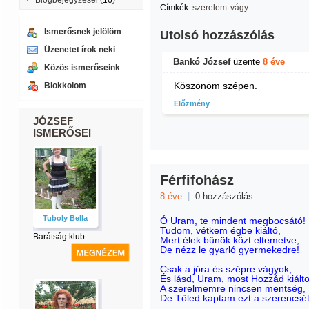
Blogbejegyzései
(16)
Címkék:
szerelem
vágy
Ismerősnek jelölöm
Utolsó hozzászólás
Üzenetet írok neki
Bankó József
üzente
8 éve
Közös ismerőseink
Köszönöm szépen.
Blokkolom
Előzmény
JÓZSEF
ISMERŐSEI
Férfifohász
8 éve
|
0 hozzászólás
Tuboly Bella
Ó Uram, te mindent megbocsátó!
Tudom, vétkem égbe kiáltó,
Barátság klub
Mert élek bűnök közt eltemetve,
De nézz le gyarló gyermekedre!
Csak a jóra és szépre vágyok,
És lásd, Uram, most Hozzád kiálto
A szerelmemre nincsen mentség,
De Tőled kaptam ezt a szerencsét