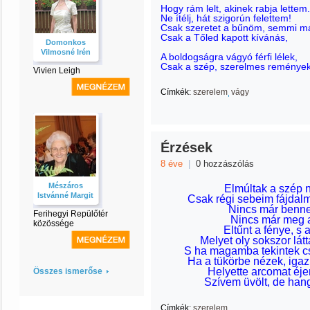
Hogy rám lelt, akinek rabja lettem.
Ne ítélj, hát szigorún felettem!
Csak szeretet a bűnöm, semmi m
Csak a Tőled kapott kívánás,
Domonkos
Vilmosné Irén
A boldogságra vágyó férfi lélek,
Csak a szép, szerelmes remények
Vivien Leigh
Címkék:
szerelem
vágy
Érzések
8 éve
|
0 hozzászólás
Mészáros
Elmúltak a szép n
Istvánné Margit
Csak régi sebeim fájdal
Nincs már benne
Ferihegyi Repülőtér
Nincs már meg a
közössége
Eltűnt a fénye, s 
Melyet oly sokszor lát
S ha magamba tekintek cs
Ha a tükörbe nézek, igaz
Helyette arcomat éje
Összes ismerőse
Szívem üvölt, de hang
Címkék:
szerelem