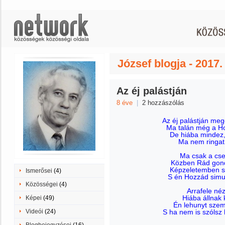
József blogja - 2017.
Az éj palástján
8 éve
|
2 hozzászólás
Az éj palástján meg
Ma talán még a Ho
De hiába mindez,
Ma nem ringat 
Ma csak a cse
Közben Rád gon
Képzeletemben sz
Ismerősei
(4)
S én Hozzád simul
Közösségei
(4)
Arrafele né
Hiába állnak 
Képei
(49)
Én lehunyt szem
Videói
(24)
S ha nem is szólsz